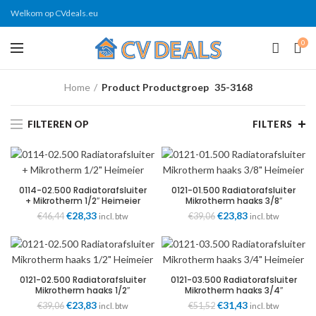
Welkom op CVdeals.eu
0
Home
Product Productgroep
35-3168
FILTEREN OP
FILTERS
0114-02.500 Radiatorafsluiter
0121-01.500 Radiatorafsluiter
+ Mikrotherm 1/2″ Heimeier
Mikrotherm haaks 3/8″
Heimeier
Oorspronkelijke
€
28,33
Huidige
Oorspronkelijke
€
23,83
Huidige
€
46,44
€
39,06
incl. btw
incl. btw
prijs
prijs
prijs
prijs
was:
is:
was:
is:
€46,44.
€28,33.
€39,06.
€23,83.
0121-02.500 Radiatorafsluiter
0121-03.500 Radiatorafsluiter
Mikrotherm haaks 1/2″
Mikrotherm haaks 3/4″
Heimeier
Heimeier
Oorspronkelijke
€
23,83
Huidige
Oorspronkelijke
€
31,43
Huidige
€
39,06
€
51,52
incl. btw
incl. btw