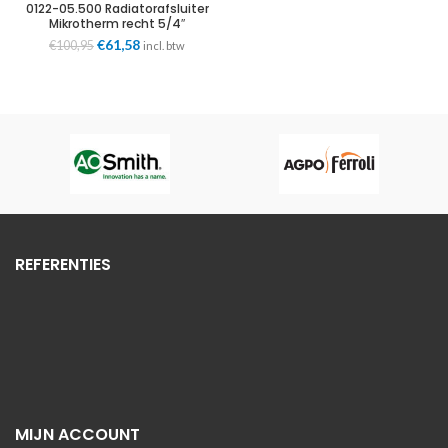
0122-05.500 Radiatorafsluiter
Mikrotherm recht 5/4″
Heimeier
Oorspronkelijke
€
61,58
Huidige
€
100,95
incl. btw
prijs
prijs
was:
is:
€100,95.
€61,58.
REFERENTIES
MIJN ACCOUNT