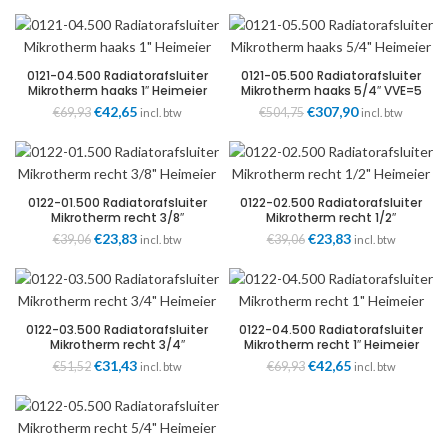
prijs
prijs
prijs
prijs
was:
is:
was:
is:
€39,06.
€23,83.
€51,52.
€31,43.
0121-04.500 Radiatorafsluiter
0121-05.500 Radiatorafsluiter
Mikrotherm haaks 1″ Heimeier
Mikrotherm haaks 5/4″ VVE=5
Heimeier
Oorspronkelijke
€
42,65
Huidige
Oorspronkelijke
€
307,90
Huidige
€
69,93
€
504,75
incl. btw
incl. btw
prijs
prijs
prijs
prijs
was:
is:
was:
is:
€69,93.
€42,65.
€504,75.
€307,90.
0122-01.500 Radiatorafsluiter
0122-02.500 Radiatorafsluiter
Mikrotherm recht 3/8″
Mikrotherm recht 1/2″
Heimeier
Heimeier
Oorspronkelijke
€
23,83
Huidige
Oorspronkelijke
€
23,83
Huidige
€
39,06
€
39,06
incl. btw
incl. btw
prijs
prijs
prijs
prijs
was:
is:
was:
is:
€39,06.
€23,83.
€39,06.
€23,83.
0122-03.500 Radiatorafsluiter
0122-04.500 Radiatorafsluiter
Mikrotherm recht 3/4″
Mikrotherm recht 1″ Heimeier
Heimeier
Oorspronkelijke
€
31,43
Huidige
Oorspronkelijke
€
42,65
Huidige
€
51,52
€
69,93
incl. btw
incl. btw
prijs
prijs
prijs
prijs
was:
is:
was:
is:
€51,52.
€31,43.
€69,93.
€42,65.