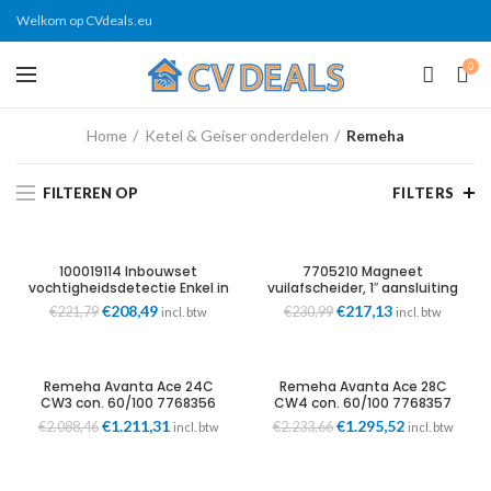
Welkom op CVdeals.eu
0
Home
Ketel & Geiser onderdelen
Remeha
FILTEREN OP
FILTERS
100019114 Inbouwset
7705210 Magneet
vochtigheidsdetectie Enkel in
vuilafscheider, 1″ aansluiting
combinatie bij gebruik van
Elga Ace Remeha
Oorspronkelijke
€
208,49
Huidige
Oorspronkelijke
€
217,13
Huidige
€
221,79
€
230,99
incl. btw
incl. btw
actieve koeling Remeha
prijs
prijs
prijs
prijs
was:
is:
was:
is:
€221,79.
€208,49.
€230,99.
€217,13.
Remeha Avanta Ace 24C
Remeha Avanta Ace 28C
CW3 con. 60/100 7768356
CW4 con. 60/100 7768357
Oorspronkelijke
€
1.211,31
Huidige
Oorspronkelijke
€
1.295,52
Huidige
€
2.088,46
€
2.233,66
incl. btw
incl. btw
prijs
prijs
prijs
prijs
was:
is:
was:
is:
€2.088,46.
€1.211,31.
€2.233,66.
€1.295,52.