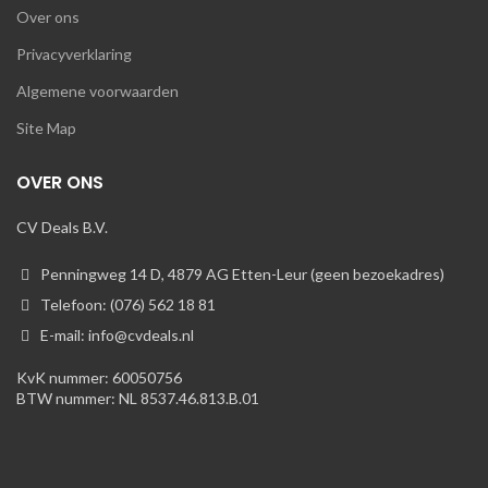
Over ons
Privacyverklaring
Algemene voorwaarden
Site Map
OVER ONS
CV Deals B.V.
Penningweg 14 D, 4879 AG Etten-Leur (geen bezoekadres)
Telefoon: (076) 562 18 81
E-mail: info@cvdeals.nl
KvK nummer: 60050756
BTW nummer: NL 8537.46.813.B.01