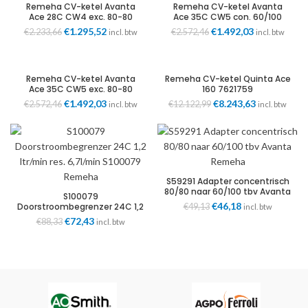
Remeha CV-ketel Avanta
Remeha CV-ketel Avanta
Ace 28C CW4 exc. 80-80
Ace 35C CW5 con. 60/100
7768361
7768358
Oorspronkelijke
€
1.295,52
Huidige
Oorspronkelijke
€
1.492,03
Huidige
€
2.233,66
€
2.572,46
incl. btw
incl. btw
prijs
prijs
prijs
prijs
was:
is:
was:
is:
€2.233,66.
€1.295,52.
€2.572,46.
€1.492,03.
Remeha CV-ketel Avanta
Remeha CV-ketel Quinta Ace
Ace 35C CW5 exc. 80-80
160 7621759
7768362
Oorspronkelijke
€
1.492,03
Huidige
Oorspronkelijke
€
8.243,63
Huidige
€
2.572,46
€
12.122,99
incl. btw
incl. btw
prijs
prijs
prijs
prijs
was:
is:
was:
is:
€2.572,46.
€1.492,03.
€12.122,99.
€8.243,63.
S59291 Adapter concentrisch
80/80 naar 60/100 tbv Avanta
S100079
Remeha
Oorspronkelijke
€
46,18
Huidige
Doorstroombegrenzer 24C 1,2
€
49,13
incl. btw
ltr/min res. 6,7l/min S100079
prijs
prijs
Oorspronkelijke
€
72,43
Huidige
€
88,33
incl. btw
Remeha
was:
is:
prijs
prijs
€49,13.
€46,18.
was:
is:
€88,33.
€72,43.