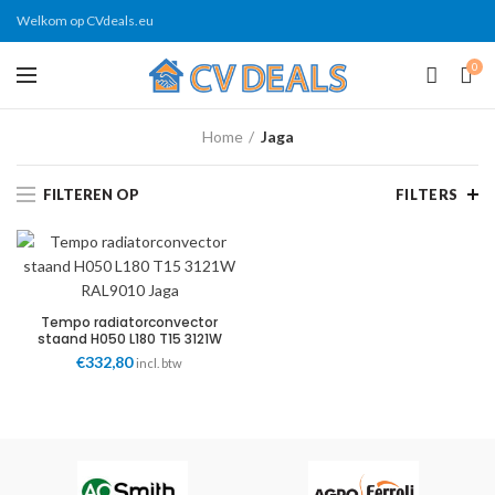
Welkom op CVdeals.eu
0
Home
Jaga
FILTEREN OP
FILTERS
Tempo radiatorconvector
staand H050 L180 T15 3121W
RAL9010 TEMF.05018015.101/AS
€
332,80
incl. btw
Jaga