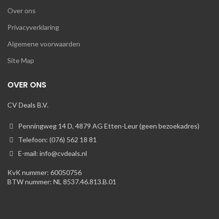
Over ons
Privacyverklaring
Algemene voorwaarden
Site Map
OVER ONS
CV Deals B.V.
Penningweg 14 D, 4879 AG Etten-Leur (geen bezoekadres)
Telefoon: (076) 562 18 81
E-mail: info@cvdeals.nl
KvK nummer: 60050756
BTW nummer: NL 8537.46.813.B.01