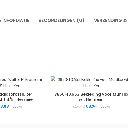
 INFORMATIE
BEOORDELINGEN (0)
VERZENDING & 
adiatorafsluiter
3850-10.553 Bekleding voor Multilu
ht 3/8″ Heimeier
wit Heimeier
rspronkelijke
3,83
Huidige
Oorspronkelijke
€
8,94
Huidige
€
14,42
incl. btw
incl. btw
js
prijs
prijs
prijs
s:
is:
was:
is:
9,06.
€23,83.
€14,42.
€8,94.