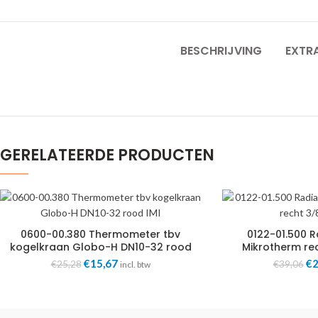
BESCHRIJVING
EXTRA
GERELATEERDE PRODUCTEN
0600-00.380 Thermometer tbv
0122-01.500 R
kogelkraan Globo-H DN10-32 rood
Mikrotherm rec
IMI
Oorspronkelijke
€
15,67
Huidige
Oo
€
2
€
25,28
€
39,06
incl. btw
prijs
prijs
pri
was:
is:
wa
€25,28.
€15,67.
€3