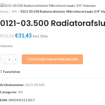
Home
IMI
0121-03.500 Radiatorafsluiter Mikrotherm haaks 3/4″ H
0121-03.500 Radiatorafsl
Oorspronkelijke
€
31,43
Huidige
€
51,52
incl. btw
prijs
prijs
Heimeier
was:
is:
€51,52.
€31,43.
0121-03.500 Radiatorafsluiter Mikrotherm haaks 3/4" Heimeier aantal
TOEVOEGEN AAN WINKELWAGEN
Favorieten
Artikelnummer:
0121-03.500
Categorie:
IMI
EAN:
04024052111817