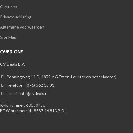
Over ons
Privacyverklaring
Algemene voorwaarden
Site Map
OVER ONS
CV Deals B.V.
Penningweg 14 D, 4879 AG Etten-Leur (geen bezoekadres)
Telefoon: (076) 562 18 81
E-mail: info@cvdeals.nl
KvK nummer: 60050756
BTW nummer: NL 8537.46.813.B.01