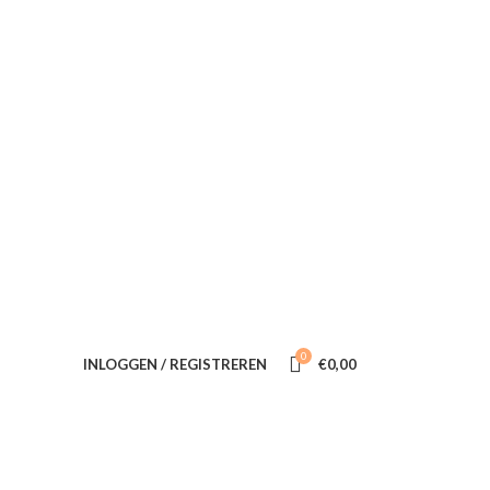
INFORMATIE
CONTACT
0
INLOGGEN / REGISTREREN
€
0,00