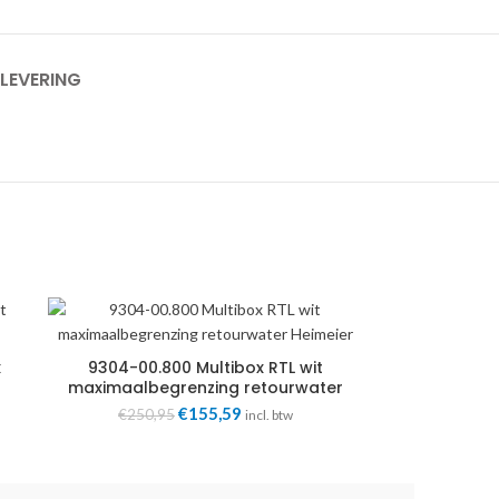
LEVERING
x
9304-00.800 Multibox RTL wit
maximaalbegrenzing retourwater
Heimeier
Oorspronkelijke
€
155,59
Huidige
€
250,95
incl. btw
prijs
prijs
was:
is:
€250,95.
€155,59.