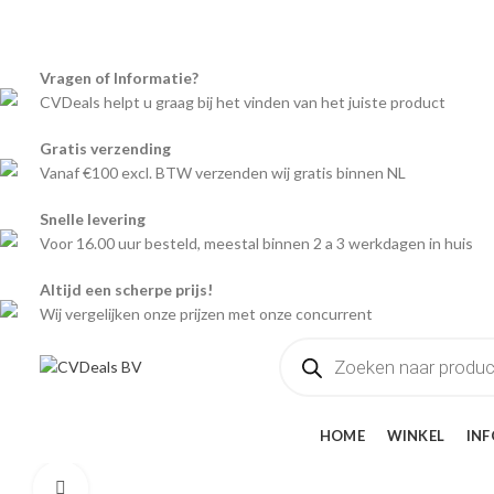
Welkom bij CVDeals B.V.
Vragen of Informatie?
CVDeals helpt u graag bij het vinden van het juiste product
Gratis verzending
Vanaf €100 excl. BTW verzenden wij gratis binnen NL
Snelle levering
Voor 16.00 uur besteld, meestal binnen 2 a 3 werkdagen in huis
Altijd een scherpe prijs!
Wij vergelijken onze prijzen met onze concurrent
Producten
zoeken
CATEGORIEËN
HOME
WINKEL
INF
Click to enlarge