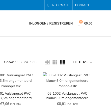
INFORMATIE
CONTACT
0
INLOGGEN / REGISTREREN
€
0,00
Show
9
24
36
FILTERS
01 Vulslangset PVC
03-1002 Vulslangset PVC
 3,5m ongemonteerd
blauw 5,0m ongemonteerd
Ponnoplastic
Ponnoplastic
€
7,06
€
8,91
incl. btw
incl. btw