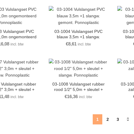
3 Vulslangset PVC
03-1004 Vulslangset PVC
03-10
0,0m ongemonteerd
blauw 3,5m +1 slangw.
blau
onnoplastic
gemont. Ponnoplastic
gem
16,08
€
8,61
incl. btw
incl. btw
Vulslangset rubber
03-1008 Vulslangset rubber
03-100
2″ 3,0m + sleutel +
rood 1/2″ 5,0m + sleutel +
za
gw. Ponnoplastic
slangw. Ponnoplastic
11,48
€
16,36
incl. btw
incl. btw
1
2
3