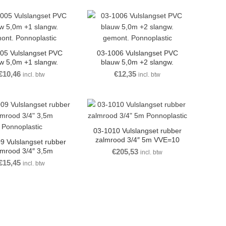
05 Vulslangset PVC
03-1006 Vulslangset PVC
w 5,0m +1 slangw.
blauw 5,0m +2 slangw.
ont. Ponnoplastic
gemont. Ponnoplastic
€
10,46
€
12,35
incl. btw
incl. btw
03-1010 Vulslangset rubber
zalmrood 3/4″ 5m VVE=10
9 Vulslangset rubber
lmrood 3/4″ 3,5m
€
205,53
incl. btw
Ponnoplastic
€
15,45
incl. btw