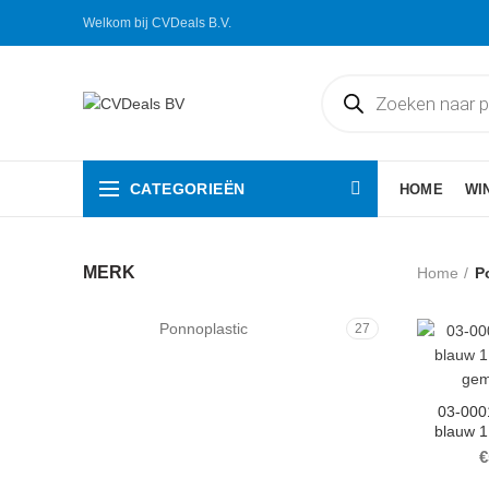
Welkom bij CVDeals B.V.
Producten
zoeken
CATEGORIEËN
HOME
WI
MERK
Home
P
Ponnoplastic
27
03-000
blauw 1
gem
€