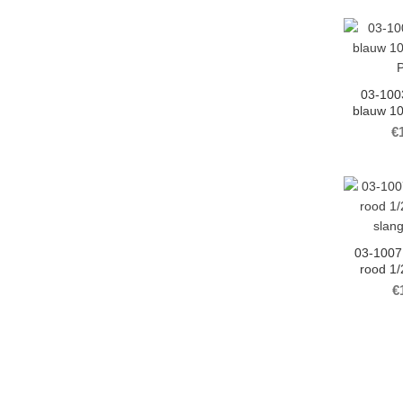
03-100
blauw 1
P
€
03-1007 
rood 1/
slan
€