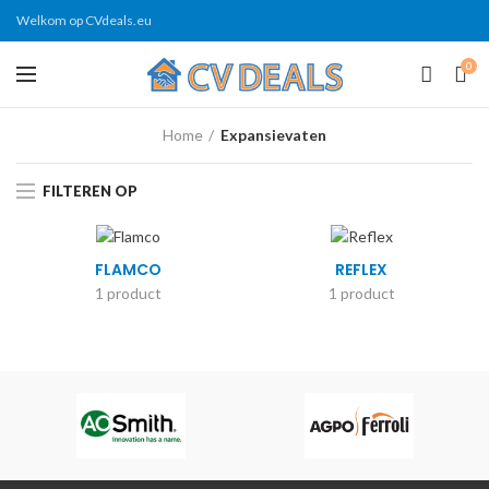
Welkom op CVdeals.eu
0
Home
Expansievaten
FILTEREN OP
FLAMCO
REFLEX
1 product
1 product