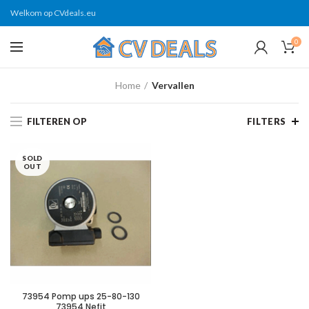
Welkom op CVdeals.eu
0
Home
Vervallen
FILTEREN OP
FILTERS
SOLD
OUT
73954 Pomp ups 25-80-130
73954 Nefit