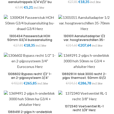
Oorspronkelijke
€
18,35
Huidige
aansluitnippels 3/4″x1/2″ bu
€
27,81
incl. btw
vlakdichtend Herz
prijs
prijs
Oorspronkelijke
€
5,21
Huidige
€
7,90
incl. btw
was:
is:
prijs
prijs
€27,81.
€18,35.
was:
is:
€7,90.
€5,21.
1300434 Passeerstuk HOH
1301011 Aansluitadapter 1/2
50mm G3/4 buisaansluiting
var. hoogteverschillen 35-
bu-draad G3/4 Herz
70mm VVE=20
Oorspronkelijke
€
18,35
Huidige
Oorspronkelijke
€
207,64
Huidige
€
27,81
€
314,60
incl. btw
incl. btw
prijs
prijs
prijs
prijs
was:
is:
was:
is:
€27,81.
€18,35.
€314,60.
€207,64.
1306602 Bypass recht 1/2″ 1-
1369291 H-blok 3000 recht 2-
en 2-pijpssysteem 3/4″
pijps thermost. 50mm G1/2
Euroconus VVE=10
M28 VVE=10
Oorspronkelijke
€
265,85
Huidige
Oorspronkelijke
€
286,78
Huidige
€
402,81
€
434,51
incl. btw
incl. btw
prijs
prijs
prijs
prijs
was:
is:
was:
is:
€402,81.
€265,85.
€434,51.
€286,78.
1372340 Voetventiel RL-1
recht 3/8″ Herz
1369491 2-pijps h-onderblok