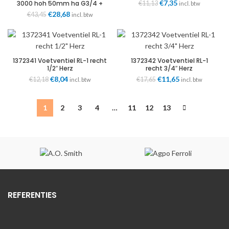
Oorspronkelijke
€
7,35
Huidige
3000 hoh 50mm ha G3/4 +
€
11,13
incl. btw
afsluiter Herz
prijs
prijs
Oorspronkelijke
€
28,68
Huidige
€
43,45
incl. btw
was:
is:
prijs
prijs
€11,13.
€7,35.
was:
is:
€43,45.
€28,68.
1372341 Voetventiel RL-1 recht
1372342 Voetventiel RL-1
1/2″ Herz
recht 3/4″ Herz
Oorspronkelijke
€
8,04
Huidige
Oorspronkelijke
€
11,65
Huidige
€
12,18
€
17,65
incl. btw
incl. btw
prijs
prijs
prijs
prijs
was:
is:
was:
is:
€12,18.
€8,04.
€17,65.
€11,65.
1
2
3
4
…
11
12
13
REFERENTIES