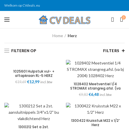
Welkom op CVdeals.eu
0
Home
Herz
FILTEREN OP
FILTERS
1025601 Hulpstuk vul- +
aftapkraan RL-5 HERZ
Oorspronkelijke
€
12,99
Huidige
€
19,69
incl. btw
1028402 Meetventiel 1/4
prijs
prijs
STROMAX strangreg.afsl. (va
was:
is:
bj 2004) 1028402 Herz
Oorspronkelijke
€
6,48
Huidige
€
9,83
incl. btw
€19,69.
€12,99.
prijs
prijs
was:
is:
€9,83.
€6,48.
1300422 Kruisstuk M22 x 1/2″
Herz
1300212 Set a 2st.