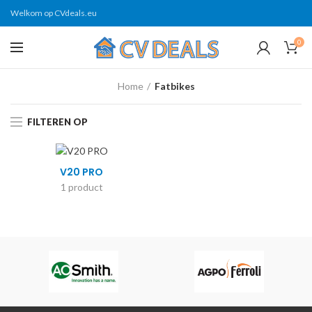
Welkom op CVdeals.eu
0
Home
Fatbikes
FILTEREN OP
V20 PRO
1 product