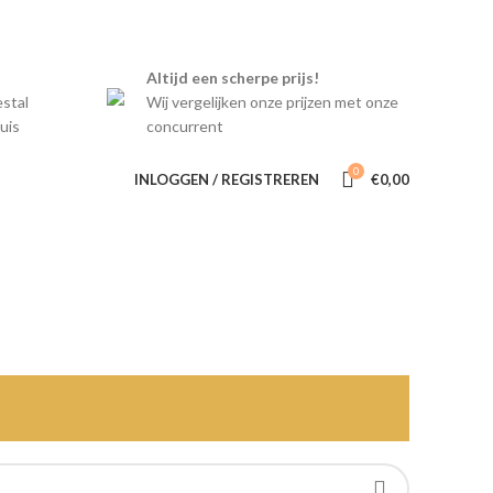
INFORMATIE
CONTACT
Altijd een scherpe prijs!
estal
Wij vergelijken onze prijzen met onze
uis
concurrent
0
INLOGGEN / REGISTREREN
€
0,00