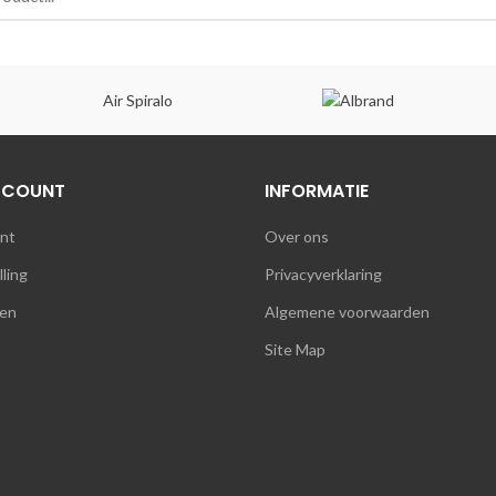
Air Spiralo
CCOUNT
INFORMATIE
unt
Over ons
lling
Privacyverklaring
en
Algemene voorwaarden
Site Map