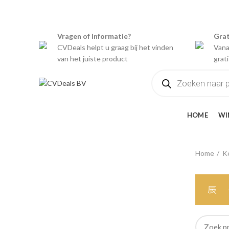
Welkom bij CVDeals B.V.
Vragen of Informatie?
Grat
CVDeals helpt u graag bij het vinden
Vana
van het juiste product
grat
Producten
zoeken
CATEGORIEËN
HOME
WI
Home
Ke