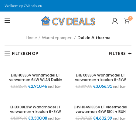
Welkom op CVdeals.eu
0
Home
Warmtepompen
Daikin Altherma
FILTEREN OP
FILTERS
EHBH08E6V Wandmodel LT
EHBX08E6V Wandmodel LT
verwarmen 6kW WLAN Daikin
verwarmen + koelen 6-8kW
incl. 2kW BUH WLAN Daikin
Oorspronkelijke
€
2.910,46
Huidige
Oorspronkelijke
€
3.066,31
Huidige
€
3.615,48
€
3.809,08
incl. btw
incl. btw
prijs
prijs
prijs
prijs
was:
is:
was:
is:
€3.615,48.
€2.910,46.
€3.809,08.
€3.066,31.
EHBX08E9W Wandmodel LT
EHVH04S18E6V LT vloermodel
verwarmen + koelen 6-8kW
verwarmen 4kW 180L + BUH
incl. 9kW BUH WLAN Daikin
2kW WLAN Daikin
Oorspronkelijke
€
3.300,08
Huidige
Oorspronkelijke
€
4.602,39
Huidige
€
4.099,48
€
5.717,25
incl. btw
incl. btw
prijs
prijs
prijs
prijs
was:
is:
was:
is:
€4.099,48.
€3.300,08.
€5.717,25.
€4.602,39.