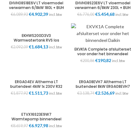
EHVH08S18E6V LT vloermodel
EHVH08S23E6V LT vloermodel
verwarmen 6/8kW 180L + BUH
verwarmen 6/8kW 230L + BUH
2kW WLAN Daikin
2kW WLAN Daikin
Oorspronkelijke
€
4.902,39
Huidige
Oorspronkelijke
€
5.454,68
Huidige
€
6.089,93
€
6.776,00
incl. btw
incl. btw
prijs
prijs
prijs
prijs
was:
is:
was:
is:
€6.089,93.
€4.902,39.
€6.776,00.
€5.454,68.
EKHWS200D3V3
Warmwatertank RVS los
200ltr. Daikin
Oorspronkelijke
€
1.684,13
Huidige
€
2.092,09
incl. btw
EKVK1A Complete afsluiterset
prijs
prijs
voor onder het binnendeel
was:
is:
Daikin
Oorspronkelijke
€
190,82
Huidige
€
200,86
incl. btw
€2.092,09.
€1.684,13.
prijs
prijs
was:
is:
€200,86.
€190,82.
ERGA04EV Altherma LT
ERGA08EVH7 Altherma LT
buitendeel 4kW 1x 230V R32
buitendeel 8kW ERGA08EVH7
WLAN Daikin
1x 230V R32 WLAN Daikin
Oorspronkelijke
€
1.511,73
Huidige
Oorspronkelijke
€
2.526,69
Huidige
€
1.877,92
€
3.138,74
incl. btw
incl. btw
prijs
prijs
prijs
prijs
was:
is:
was:
is:
€1.877,92.
€1.511,73.
€3.138,74.
€2.526,69.
ETVX16S23E9W7
Warmtepomp binnendeel
Altherma 3 H HT F 230ltr. HC
Oorspronkelijke
€
6.927,98
Huidige
€
8.659,97
incl. btw
400V + 9kW back-
prijs
prijs
upverwarming Daikin
was:
is: