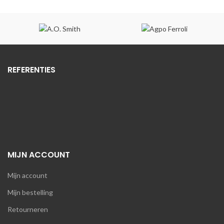
€8.659,97.
€6.927,98.
REFERENTIES
MIJN ACCOUNT
Mijn account
Mijn bestelling
Retourneren