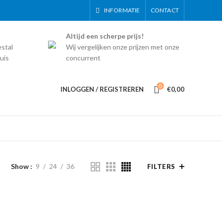
INFORMATIE
CONTACT
Altijd een scherpe prijs!
estal
Wij vergelijken onze prijzen met onze
uis
concurrent
0
INLOGGEN / REGISTREREN
€
0,00
Show
9
24
36
FILTERS