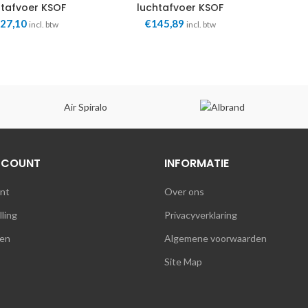
htafvoer KSOF
luchtafvoer KSOF
100mm Dec
125mm Dec
27,10
€
145,89
incl. btw
incl. btw
Air Spiralo
CCOUNT
INFORMATIE
unt
Over ons
lling
Privacyverklaring
en
Algemene voorwaarden
Site Map