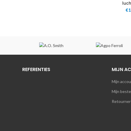
luc
€
1
REFERENTIES
MIJN A
Mijn acco
Mijn beste
Retourner