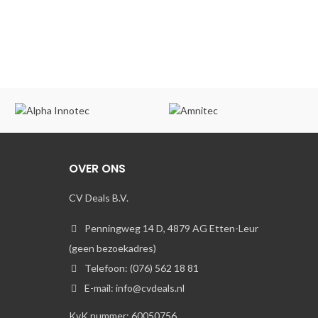
OVER ONS
CV Deals B.V.
Penningweg 14 D, 4879 AG Etten-Leur
(geen bezoekadres)
Telefoon: (076) 562 18 81
E-mail: info@cvdeals.nl
KvK nummer: 60050756