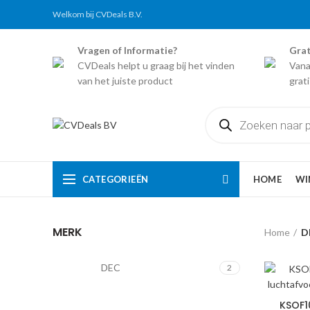
Welkom bij CVDeals B.V.
Vragen of Informatie?
Grat
CVDeals helpt u graag bij het vinden
Vana
van het juiste product
grat
Producten
zoeken
CATEGORIEËN
HOME
WI
MERK
Home
D
DEC
2
KSOF1