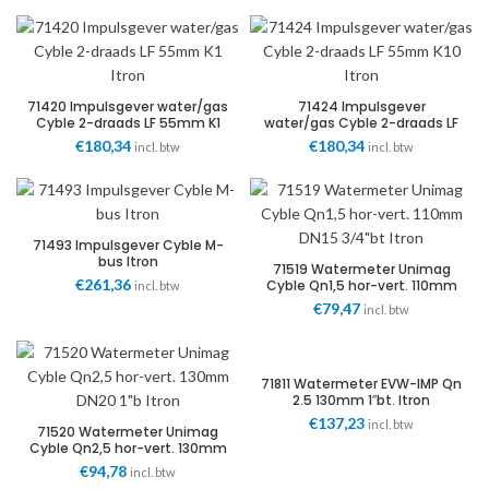
71420 Impulsgever water/gas
71424 Impulsgever
Cyble 2-draads LF 55mm K1
water/gas Cyble 2-draads LF
Itron
55mm K10 Itron
€
180,34
€
180,34
incl. btw
incl. btw
71493 Impulsgever Cyble M-
bus Itron
71519 Watermeter Unimag
€
261,36
Cyble Qn1,5 hor-vert. 110mm
incl. btw
DN15 3/4″bt Itron
€
79,47
incl. btw
71811 Watermeter EVW-IMP Qn
2.5 130mm 1″bt. Itron
€
137,23
incl. btw
71520 Watermeter Unimag
Cyble Qn2,5 hor-vert. 130mm
DN20 1″b Itron
€
94,78
incl. btw