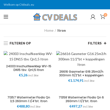
Welkom op CVdeals.eu
0
Home
Itron
FILTEREN OP
FILTERS
24003 Inschuifkeerklep WV-15
DN15 tbv. Qn1,5 Itron
26616 Gasmeter G16 25m3/h
€
5,26
300mm 11/2″bt + koppelingen
incl. btw
Itron
€
1.174,91
incl. btw
71357 Watermeter Flodis Qn
71358 Watermeter Flodis Qn 6
3,5 260mm 1.1/4″bt. Itron
260mm 1.1/2″bt. Itron
€
488,80
€
497,27
incl. btw
incl. btw