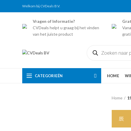
Welkom bij CVDeals B.V.
Vragen of Informatie?
Grat
CVDeals helpt u graag bij het vinden
Vana
van het juiste product
grat
Producten
zoeken
CATEGORIEËN
HOME
WI
Home
1