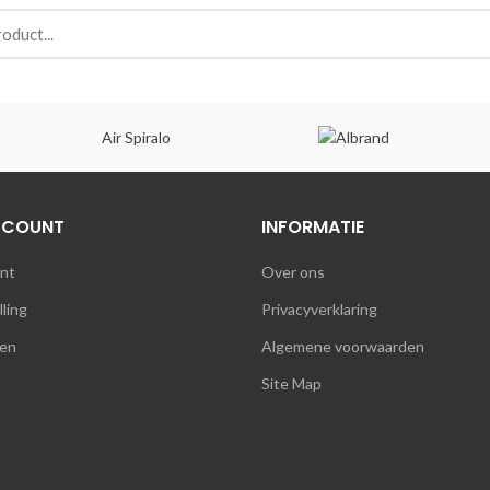
Air Spiralo
CCOUNT
INFORMATIE
unt
Over ons
lling
Privacyverklaring
en
Algemene voorwaarden
Site Map