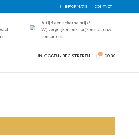
INFORMATIE
CONTACT
Altijd een scherpe prijs!
estal
Wij vergelijken onze prijzen met onze
uis
concurrent
0
INLOGGEN / REGISTREREN
€
0,00