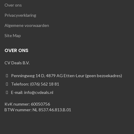
Over ons
Privacyverklaring
Algemene voorwaarden
Site Map
OVER ONS
CV Deals B.V.
Penningweg 14 D, 4879 AG Etten-Leur (geen bezoekadres)
Telefoon: (076) 562 18 81
E-mail: info@cvdeals.nl
KvK nummer: 60050756
BTW nummer: NL 8537.46.813.B.01