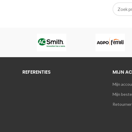
s
REFERENTIES
MIJN A
Mijn acco
Mijn beste
Retourner