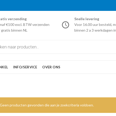
atis verzending
Snelle levering
naf €100 excl. BTW verzenden
Voor 16.00 uur besteld, m
j gratis binnen NL
binnen 2 a 3 werkdagen in
NKEL
INFO/SERVICE
OVER ONS
Geen producten gevonden die aan je zoekcriteria voldoen.