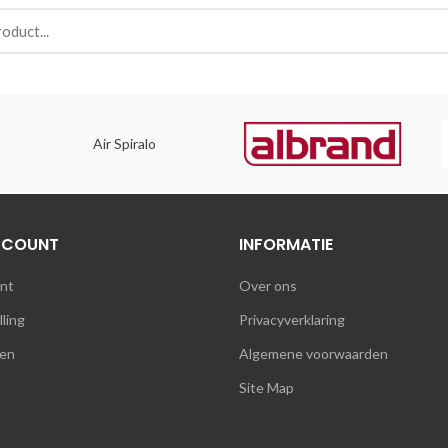
Air Spiralo
CCOUNT
INFORMATIE
unt
Over ons
lling
Privacyverklaring
en
Algemene voorwaarden
Site Map