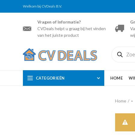
Welkom bij CVDeals B.V.
Vragen of Informatie?
Gr
CVDeals helpt u graag bij het vinden
Va
van het juiste product
wi
Producten
zoeken
CATEGORIEËN
HOME
WI
Home
-