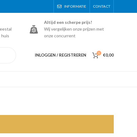
INFORMATIE
CONTACT
Altijd een scherpe prijs!
eestal
Wij vergelijken onze prijzen met
 huis
onze concurrent
0
INLOGGEN / REGISTREREN
€
0,00