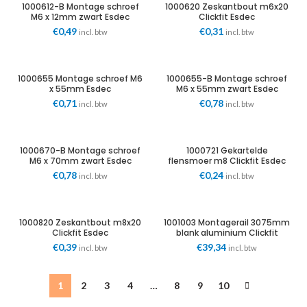
1000612-B Montage schroef
1000620 Zeskantbout m6x20
M6 x 12mm zwart Esdec
Clickfit Esdec
€
0,49
€
0,31
incl. btw
incl. btw
1000655 Montage schroef M6
1000655-B Montage schroef
x 55mm Esdec
M6 x 55mm zwart Esdec
€
0,71
€
0,78
incl. btw
incl. btw
1000670-B Montage schroef
1000721 Gekartelde
M6 x 70mm zwart Esdec
flensmoer m8 Clickfit Esdec
€
0,78
€
0,24
incl. btw
incl. btw
1000820 Zeskantbout m8x20
1001003 Montagerail 3075mm
Clickfit Esdec
blank aluminium Clickfit
Esdec
€
0,39
€
39,34
incl. btw
incl. btw
1
2
3
4
…
8
9
10