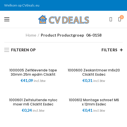
Welkom op CVdeals.eu
0
Home
Product Productgroep
06-0158
FILTEREN OP
FILTERS
1000005 Zelfklevende tape
1000600 Zeskantmoer m6x20
30mm 25m epdm Clickfit
Clickfit Esdec
Esdec
€
41,09
€
0,31
incl. btw
incl. btw
1000601 Zelfsluitende nyloc
1000612 Montage schroef M6
moer m6 Clickfit Esdec
x 12mm Esdec
€
0,24
€
0,41
incl. btw
incl. btw