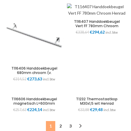
was:
is:
€266,12.
€231,52.
T116407 Handdoekbeugel
Vert FF 780mm Chroom
Henrad
Oorspronkelijke
Huidige
€
294,62
€
338,64
incl. btw
prijs
prijs
was:
is:
€338,64.
€294,62.
T116406 Handdoekbeugel
680mm chroom (v.
radiatorbreedte 600mm)
Oorspronkelijke
Huidige
€
273,63
€
314,52
incl. btw
Henrad
prijs
prijs
was:
is:
€314,52.
€273,63.
T116606 Handdoekbeugel
T1232 Thermostaatkop
magnetisch L=600mm
M30x1,5 wit Henrad
chroom (rozet hoh 480mm)
Oorspronkelijke
Huidige
Oorspronkelijke
Huidige
€
224,14
€
29,48
€
257,63
€
33,88
incl. btw
incl. btw
Henrad
prijs
prijs
prijs
prijs
was:
is:
was:
is:
€257,63.
€224,14.
€33,88.
€29,48.
1
2
3