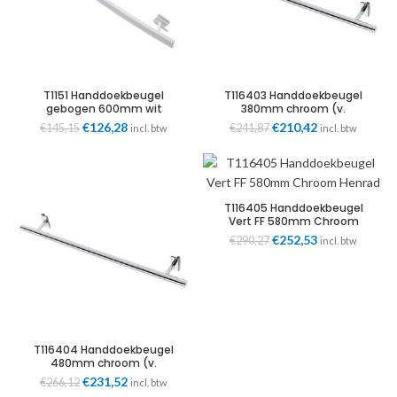
T1151 Handdoekbeugel
T116403 Handdoekbeugel
gebogen 600mm wit
380mm chroom (v.
(handdoekmaat 460mm)
radiatorbreedte 300mm)
Oorspronkelijke
Huidige
Oorspronkelijke
Huidige
€
126,28
€
210,42
€
145,15
€
241,87
incl. btw
incl. btw
Henrad
Henrad
prijs
prijs
prijs
prijs
was:
is:
was:
is:
€145,15.
€126,28.
€241,87.
€210,42.
T116405 Handdoekbeugel
Vert FF 580mm Chroom
Henrad
Oorspronkelijke
Huidige
€
252,53
€
290,27
incl. btw
prijs
prijs
was:
is:
€290,27.
€252,53.
T116404 Handdoekbeugel
480mm chroom (v.
radiatorbreedte 400mm)
Oorspronkelijke
Huidige
€
231,52
€
266,12
incl. btw
Henrad
prijs
prijs