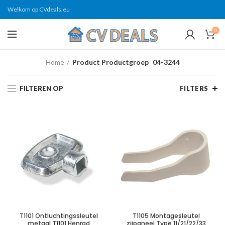
Welkom op CVdeals.eu
0
Home
Product Productgroep
04-3244
FILTEREN OP
FILTERS
T1101 Ontluchtingssleutel
T1105 Montagesleutel
metaal T1101 Henrad
zijpaneel Type 11/21/22/33