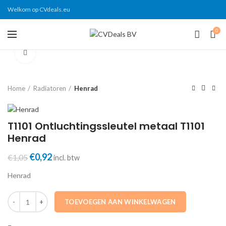
Welkom op CVdeals.eu
0
Click to enlarge
Home
Radiatoren
Henrad
T1101 Ontluchtingssleutel metaal T1101
Henrad
Oorspronkelijke
Huidige
€
0,92
€
1,05
incl. btw
prijs
prijs
Henrad
was:
is:
€1,05.
€0,92.
T1101 Ontluchtingssleutel metaal T1101 Henrad aantal
TOEVOEGEN AAN WINKELWAGEN