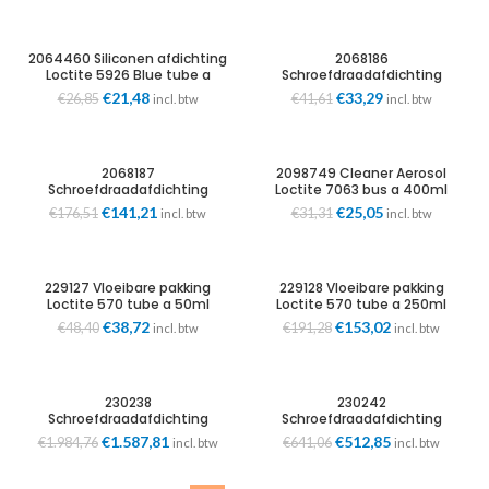
prijs
prijs
prijs
prijs
was:
is:
was:
is:
€469,29.
€375,43.
€22,14.
€17,71.
2064460 Siliconen afdichting
2068186
Loctite 5926 Blue tube a
Schroefdraadafdichting
100ml
Loctite 577 flacon a 50ml
Oorspronkelijke
€
21,48
Huidige
Oorspronkelijke
€
33,29
Huidige
€
26,85
€
41,61
incl. btw
incl. btw
prijs
prijs
prijs
prijs
was:
is:
was:
is:
€26,85.
€21,48.
€41,61.
€33,29.
2068187
2098749 Cleaner Aerosol
Schroefdraadafdichting
Loctite 7063 bus a 400ml
Loctite 577 tube a 250ml
Oorspronkelijke
€
141,21
Huidige
Oorspronkelijke
€
25,05
Huidige
€
176,51
€
31,31
incl. btw
incl. btw
prijs
prijs
prijs
prijs
was:
is:
was:
is:
€176,51.
€141,21.
€31,31.
€25,05.
229127 Vloeibare pakking
229128 Vloeibare pakking
Loctite 570 tube a 50ml
Loctite 570 tube a 250ml
Oorspronkelijke
€
38,72
Huidige
Oorspronkelijke
€
153,02
Huidige
€
48,40
€
191,28
incl. btw
incl. btw
prijs
prijs
prijs
prijs
was:
is:
was:
is:
€48,40.
€38,72.
€191,28.
€153,02.
230238
230242
Schroefdraadafdichting
Schroefdraadafdichting
Loctite 549 tube a 250ml
Loctite 549 tube a 50ml
Oorspronkelijke
€
1.587,81
Huidige
Oorspronkelijke
€
512,85
Huidige
€
1.984,76
€
641,06
incl. btw
incl. btw
VVE=10
prijs
prijs
prijs
prijs
was:
is:
was:
is: