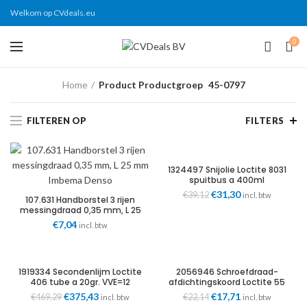
Welkom op CVdeals.eu
0
Home
Product Productgroep
45-0797
FILTEREN OP
FILTERS
1324497 Snijolie Loctite 8031
spuitbus a 400ml
Oorspronkelijke
€
31,30
Huidige
€
39,12
incl. btw
107.631 Handborstel 3 rijen
prijs
prijs
messingdraad 0,35 mm, L 25
was:
is:
mm Imbema Denso
€
7,04
incl. btw
€39,12.
€31,30.
1919334 Secondenlijm Loctite
2056946 Schroefdraad-
406 tube a 20gr. VVE=12
afdichtingskoord Loctite 55
koker a 160mtr. (niet geschikt
Oorspronkelijke
€
375,43
Huidige
Oorspronkelijke
€
17,71
Huidige
€
469,29
€
22,14
incl. btw
incl. btw
voor glycol)