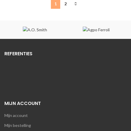
€1.984,76.
€1.587,81.
€641,06.
€512,85.
1
2
REFERENTIES
MIJN ACCOUNT
Mijn account
Mijn bestelling