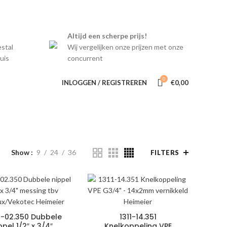
INFORMATIE
CONTACT
Altijd een scherpe prijs!
estal
Wij vergelijken onze prijzen met onze
uis
concurrent
0
INLOGGEN / REGISTREREN
€
0,00
Show
9
24
36
FILTERS
-02.350 Dubbele
1311-14.351
ppel 1/2″ x 3/4″
Knelkoppeling VPE