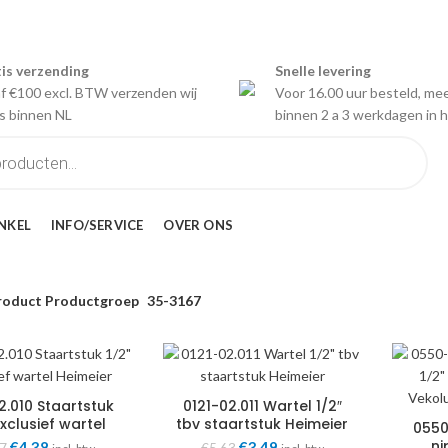
is verzending
Snelle levering
f €100 excl. BTW verzenden wij
Voor 16.00 uur besteld, me
is binnen NL
binnen 2 a 3 werkdagen in h
NKEL
INFO/SERVICE
OVER ONS
roduct Productgroep
35-3167
2.010 Staartstuk
0121-02.011 Wartel 1/2″
exclusief wartel
tbv staartstuk Heimeier
0550
Heimeier
ni
Oorspronkelijke
€
4,38
Huidige
Oorspronkelijke
€
3,49
Huidige