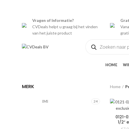
Welkom bij CVDeals B.V.
Vragen of Informatie?
Grat
CVDeals helpt u graag bij het vinden
Vana
van het juiste product
grat
Producten
zoeken
CATEGORIEËN
HOME
WI
MERK
Home
P
IMI
24
0121-0
1/2″ 