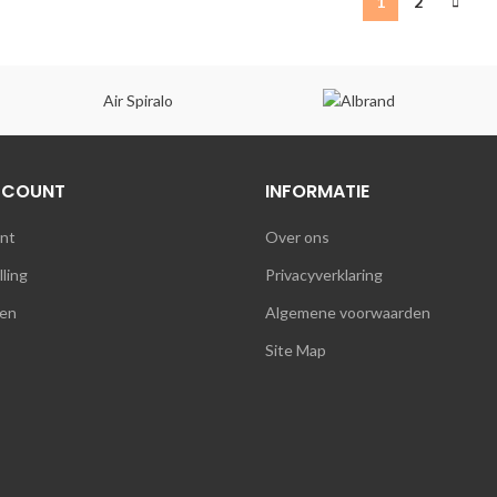
1
2
Air Spiralo
CCOUNT
INFORMATIE
unt
Over ons
lling
Privacyverklaring
en
Algemene voorwaarden
Site Map