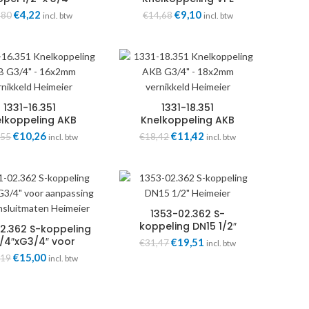
messing tbv
G3/4″ – 14x2mm
Oorspronkelijke
€
4,22
Huidige
Oorspronkelijke
€
9,10
Huidige
,80
€
14,68
incl. btw
incl. btw
kolux/Vekotec
vernikkeld Heimeier
prijs
prijs
prijs
prijs
Heimeier
was:
is:
was:
is:
€6,80.
€4,22.
€14,68.
€9,10.
1331-16.351
1331-18.351
lkoppeling AKB
Knelkoppeling AKB
3/4″ – 16x2mm
G3/4″ – 18x2mm
Oorspronkelijke
€
10,26
Huidige
Oorspronkelijke
€
11,42
Huidige
,55
€
18,42
incl. btw
incl. btw
nikkeld Heimeier
vernikkeld Heimeier
prijs
prijs
prijs
prijs
was:
is:
was:
is:
€16,55.
€10,26.
€18,42.
€11,42.
1353-02.362 S-
koppeling DN15 1/2″
02.362 S-koppeling
Heimeier
/4″xG3/4″ voor
Oorspronkelijke
€
19,51
Huidige
€
31,47
incl. btw
anpassing van
prijs
prijs
Oorspronkelijke
€
15,00
Huidige
,19
incl. btw
uitmaten Heimeier
was:
is:
prijs
prijs
€31,47.
€19,51.
was:
is:
€24,19.
€15,00.