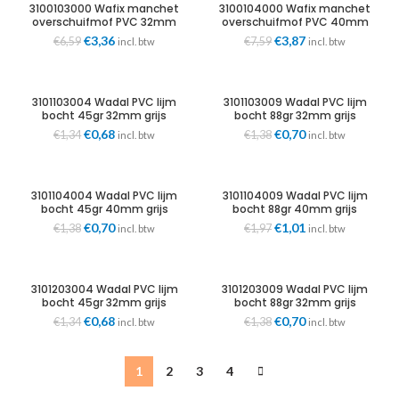
3100103000 Wafix manchet
3100104000 Wafix manchet
overschuifmof PVC 32mm
overschuifmof PVC 40mm
grijs Wavin
grijs Wavin
Oorspronkelijke
Huidige
Oorspronkelijke
Huidige
€
3,36
€
3,87
€
6,59
€
7,59
incl. btw
incl. btw
prijs
prijs
prijs
prijs
was:
is:
was:
is:
€6,59.
€3,36.
€7,59.
€3,87.
3101103004 Wadal PVC lijm
3101103009 Wadal PVC lijm
bocht 45gr 32mm grijs
bocht 88gr 32mm grijs
mof/spie Wavin
mof/spie Wavin
Oorspronkelijke
Huidige
Oorspronkelijke
Huidige
€
0,68
€
0,70
€
1,34
€
1,38
incl. btw
incl. btw
prijs
prijs
prijs
prijs
was:
is:
was:
is:
€1,34.
€0,68.
€1,38.
€0,70.
3101104004 Wadal PVC lijm
3101104009 Wadal PVC lijm
bocht 45gr 40mm grijs
bocht 88gr 40mm grijs
mof/spie Wavin
mof/spie Wavin
Oorspronkelijke
Huidige
Oorspronkelijke
Huidige
€
0,70
€
1,01
€
1,38
€
1,97
incl. btw
incl. btw
prijs
prijs
prijs
prijs
was:
is:
was:
is:
€1,38.
€0,70.
€1,97.
€1,01.
3101203004 Wadal PVC lijm
3101203009 Wadal PVC lijm
bocht 45gr 32mm grijs
bocht 88gr 32mm grijs
mof/mof Wavin
mof/mof Wavin
Oorspronkelijke
Huidige
Oorspronkelijke
Huidige
€
0,68
€
0,70
€
1,34
€
1,38
incl. btw
incl. btw
prijs
prijs
prijs
prijs
was:
is:
was:
is:
€1,34.
€0,68.
€1,38.
€0,70.
1
2
3
4