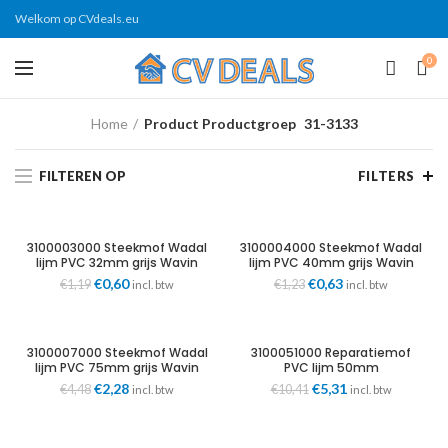
Welkom op CVdeals.eu
0
Home
Product Productgroep
31-3133
FILTEREN OP
FILTERS
3100003000 Steekmof Wadal
3100004000 Steekmof Wadal
lijm PVC 32mm grijs Wavin
lijm PVC 40mm grijs Wavin
Oorspronkelijke
Huidige
Oorspronkelijke
Huidige
€
0,60
€
0,63
€
1,19
€
1,23
incl. btw
incl. btw
prijs
prijs
prijs
prijs
was:
is:
was:
is:
€1,19.
€0,60.
€1,23.
€0,63.
3100007000 Steekmof Wadal
3100051000 Reparatiemof
lijm PVC 75mm grijs Wavin
PVC lijm 50mm
mof/verjongde spie grijs
Oorspronkelijke
Huidige
Oorspronkelijke
Huidige
€
2,28
€
5,31
€
4,48
€
10,41
incl. btw
incl. btw
Wavin
prijs
prijs
prijs
prijs
was:
is:
was:
is:
€4,48.
€2,28.
€10,41.
€5,31.