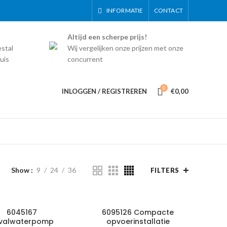
INFORMATIE
CONTACT
Altijd een scherpe prijs!
estal
Wij vergelijken onze prijzen met onze
uis
concurrent
0
INLOGGEN / REGISTREREN
€
0,00
Show
9
24
36
FILTERS
6045167
6095126 Compacte
valwaterpomp
opvoerinstallatie