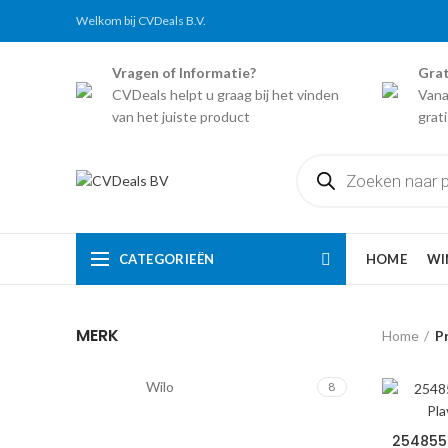
Welkom bij CVDeals B.V.
Vragen of Informatie?
Grat
CVDeals helpt u graag bij het vinden
Vana
van het juiste product
grat
Producten
zoeken
CATEGORIEËN
HOME
WI
MERK
Home
P
Wilo
8
25485