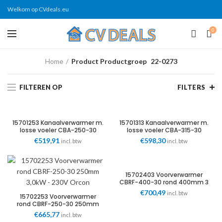
Welkom op CVdeals.eu
0
Home
Product Productgroep
22-0273
FILTEREN OP
FILTERS
15701253 Kanaalverwarmer m.
15701313 Kanaalverwarmer m.
losse voeler CBA-250-30
losse voeler CBA-315-30
250mm 3kW/230V Orcon
315mm 3kW/230V Orcon
€
519,91
€
598,30
incl. btw
incl. btw
15702403 Voorverwarmer
CBRF-400-30 rond 400mm 3
0kW – 230V Orcon
€
700,49
incl. btw
15702253 Voorverwarmer
rond CBRF-250-30 250mm
3,0kW – 230V Orcon
€
665,77
incl. btw