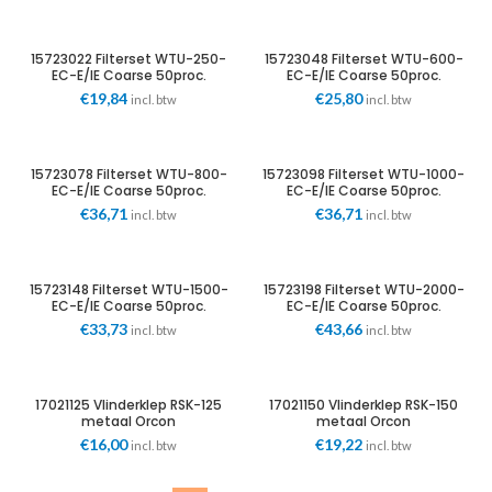
15723022 Filterset WTU-250-
15723048 Filterset WTU-600-
EC-E/IE Coarse 50proc.
EC-E/IE Coarse 50proc.
Toevoer + Retour Orcon
Toevoer + Retour Orcon
€
19,84
€
25,80
incl. btw
incl. btw
15723078 Filterset WTU-800-
15723098 Filterset WTU-1000-
EC-E/IE Coarse 50proc.
EC-E/IE Coarse 50proc.
Toevoer + Retour Orcon
Toevoer + Retour Orcon
€
36,71
€
36,71
incl. btw
incl. btw
15723148 Filterset WTU-1500-
15723198 Filterset WTU-2000-
EC-E/IE Coarse 50proc.
EC-E/IE Coarse 50proc.
Toevoer + Retour Orcon
Toevoer + Retour Orcon
€
33,73
€
43,66
incl. btw
incl. btw
17021125 Vlinderklep RSK-125
17021150 Vlinderklep RSK-150
metaal Orcon
metaal Orcon
€
16,00
€
19,22
incl. btw
incl. btw