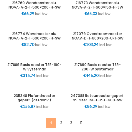
216760 Wandrooster alu.
216773 Wandrooster alu.
NOVA-A-2-1-500×200-H-SW
NOVA-A-2-1-600×150-H-SW
dubbele schoep wit
dubbele schoep wit
€
66,29
€
65,03
incl. btw
incl. btw
Systemair
Systemair
216774 Wandrooster alu.
217079 Overstroomrooster
NOVA-A-2-1-600×200-H-SW
NOAV-D-1-600×200-UR1-SW
dubbele schoep wit
Systemair
€
82,70
€
103,24
incl. btw
incl. btw
Systemair
217889 Basis rooster TSR-160-
217890 Basis rooster TSR-
W Systemair
200-W Systemair
€
315,74
€
446,20
incl. btw
incl. btw
235348 Plafondrooster
247088 Retourrooster geperf.
geperf. (af+aanv.)
m. filter TSF-F-P-F-600-SW
595x595mm TSO-F-160-
wit RAL9003 Systemair
€
155,87
€
86,29
incl. btw
incl. btw
600-SW Systemair
1
2
3