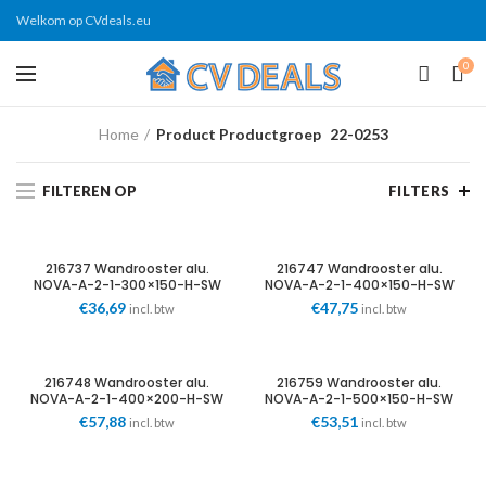
Welkom op CVdeals.eu
0
Home
Product Productgroep
22-0253
FILTEREN OP
FILTERS
216737 Wandrooster alu.
216747 Wandrooster alu.
NOVA-A-2-1-300×150-H-SW
NOVA-A-2-1-400×150-H-SW
dubbele schoep wit
dubbele schoep wit
€
36,69
€
47,75
incl. btw
incl. btw
Systemair
Systemair
216748 Wandrooster alu.
216759 Wandrooster alu.
NOVA-A-2-1-400×200-H-SW
NOVA-A-2-1-500×150-H-SW
dubbele schoep wit
dubbele schoep wit
€
57,88
€
53,51
incl. btw
incl. btw
Systemair
Systemair