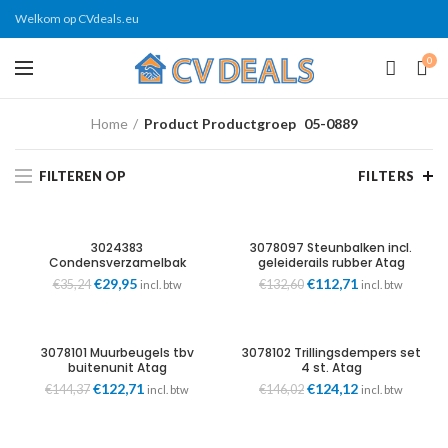
Welkom op CVdeals.eu
0
Home
Product Productgroep
05-0889
FILTEREN OP
FILTERS
3024383
3078097 Steunbalken incl.
Condensverzamelbak
geleiderails rubber Atag
3024383 Atag
Oorspronkelijke
€
29,95
Huidige
Oorspronkelijke
€
112,71
Huidige
€
35,24
€
132,60
incl. btw
incl. btw
prijs
prijs
prijs
prijs
was:
is:
was:
is:
€35,24.
€29,95.
€132,60.
€112,71.
3078101 Muurbeugels tbv
3078102 Trillingsdempers set
buitenunit Atag
4 st. Atag
Oorspronkelijke
€
122,71
Huidige
Oorspronkelijke
€
124,12
Huidige
€
144,37
€
146,02
incl. btw
incl. btw
prijs
prijs
prijs
prijs
was:
is:
was:
is:
€144,37.
€122,71.
€146,02.
€124,12.