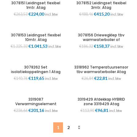
3078151 Leidingset flexibel
3078152 Leidingset flexibel
1mtr. Atag
3mtr. Atag
Oorspronkelijke
€
224,00
Huidige
Oorspronkelijke
€
415,20
Huidige
€
263,53
€
488,46
incl. btw
incl. btw
prijs
prijs
prijs
prijs
was:
is:
was:
is:
€263,53.
€224,00.
€488,46.
€415,20.
3078153 Leidingset flexibel
3078156 Driewegklep tbv
10mtr. Atag
warmwaterboiler of
koelcircuit Atag
Oorspronkelijke
€
1.041,53
Huidige
Oorspronkelijke
€
158,37
Huidige
€
1.225,33
€
186,32
incl. btw
incl. btw
prijs
prijs
prijs
prijs
was:
is:
was:
is:
€1.225,33.
€1.041,53.
€186,32.
€158,37.
3078262 Set
3318962 Temperatuursensor
isolatiekoppelingen 1 Atag
tbv warmwaterboiler Atag
Oorspronkelijke
€
119,65
Huidige
Oorspronkelijke
€
22,81
Huidige
€
140,76
€
26,84
incl. btw
incl. btw
prijs
prijs
prijs
prijs
was:
is:
was:
is:
€140,76.
€119,65.
€26,84.
€22,81.
3319087
3319429 Afdekkap HYBRID
Verwarmingselement
zone 3319429 Atag
condensafvoer Atag
Oorspronkelijke
€
201,16
Huidige
Oorspronkelijke
€
96,81
Huidige
€
236,66
€
113,90
incl. btw
incl. btw
prijs
prijs
prijs
prijs
was:
is:
was:
is:
€236,66.
€201,16.
€113,90.
€96,81.
1
2