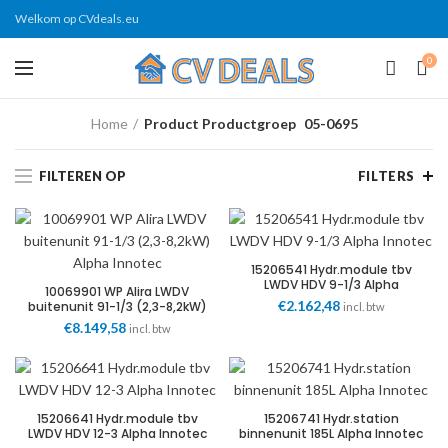
Welkom op CVdeals.eu
0
Home
Product Productgroep
05-0695
FILTEREN OP
FILTERS
15206541 Hydr.module tbv
LWDV HDV 9-1/3 Alpha
10069901 WP Alira LWDV
Innotec
€
2.162,48
buitenunit 91-1/3 (2,3-8,2kW)
incl. btw
Alpha Innotec
€
8.149,58
incl. btw
15206641 Hydr.module tbv
15206741 Hydr.station
LWDV HDV 12-3 Alpha Innotec
binnenunit 185L Alpha Innotec