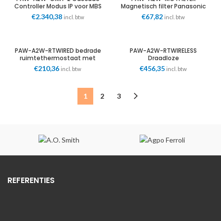
Controller Modus IP voor MBS
Magnetisch filter Panasonic
communicatie Panasonic
€
2.340,38
€
67,82
incl. btw
incl. btw
PAW-A2W-RTWIRED bedrade
PAW-A2W-RTWIRELESS
ruimtethermostaat met
Draadloze
week timer Panasonic
ruimtethermostaat met
€
210,36
€
456,35
incl. btw
incl. btw
week timer Panasonic
1
2
3
REFERENTIES