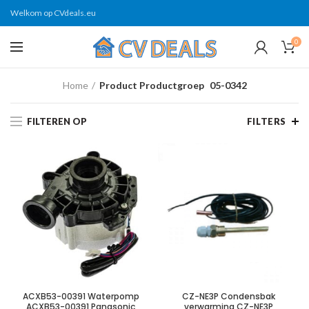
Welkom op CVdeals.eu
0
Home
Product Productgroep
05-0342
FILTEREN OP
FILTERS
ACXB53-00391 Waterpomp
CZ-NE3P Condensbak
ACXB53-00391 Panasonic
verwarming CZ-NE3P