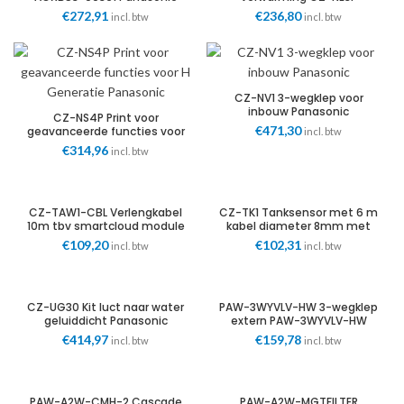
Panasonic
€
272,91
€
236,80
incl. btw
incl. btw
CZ-NV1 3-wegklep voor
inbouw Panasonic
CZ-NS4P Print voor
€
471,30
geavanceerde functies voor
incl. btw
H Generatie Panasonic
€
314,96
incl. btw
CZ-TAW1-CBL Verlengkabel
CZ-TK1 Tanksensor met 6 m
10m tbv smartcloud module
kabel diameter 8mm met
NL CZ-TAW1 Panasonic
dompelbuis Panasonic
€
109,20
€
102,31
incl. btw
incl. btw
CZ-UG30 Kit luct naar water
PAW-3WYVLV-HW 3-wegklep
geluiddicht Panasonic
extern PAW-3WYVLV-HW
Panasonic
€
414,97
€
159,78
incl. btw
incl. btw
PAW-A2W-CMH-2 Cascade
PAW-A2W-MGTFILTER