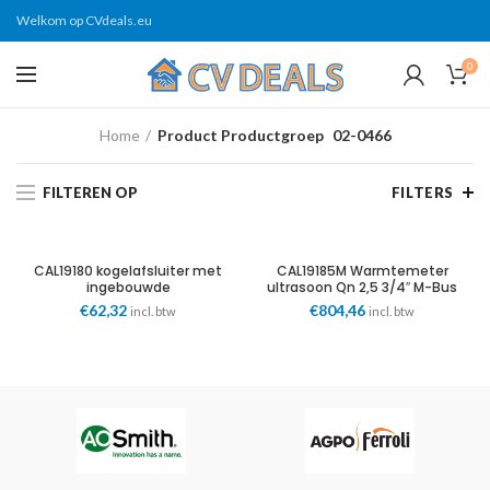
Welkom op CVdeals.eu
0
Home
Product Productgroep
02-0466
FILTEREN OP
FILTERS
CAL19180 kogelafsluiter met
CAL19185M Warmtemeter
ingebouwde
ultrasoon Qn 2,5 3/4″ M-Bus
temperatuursonde Caleffi
Caleffi
€
62,32
€
804,46
incl. btw
incl. btw