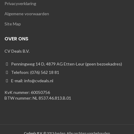
Privacyverklaring
Algemene voorwaarden
Site Map
OVER ONS
CV Deals B.V.
Penningweg 14 D, 4879 AG Etten-Leur (geen bezoekadres)
Telefoon: (076) 562 18 81
E-mail: info@cvdeals.nl
KvK nummer: 60050756
BTW nummer: NL 8537.46.813.B.01
Cvdeals B.V.
© 2013-heden. Alle rechten voorbehouden