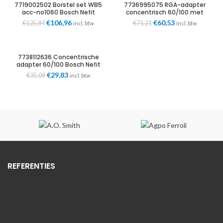
7719002502 Borstel set WB5
7736995075 RGA-adapter
acc-no1060 Bosch Nefit
concentrisch 60/100 met
meetnippel Bosch Nefit
Oorspronkelijke
€
106,96
Huidige
Oorspronkelijke
€
60,53
Huidige
€
125,84
€
71,21
incl. btw
incl. btw
prijs
prijs
prijs
prijs
was:
is:
was:
is:
€125,84.
€106,96.
€71,21.
€60,53.
7738112636 Concentrische
adapter 60/100 Bosch Nefit
Oorspronkelijke
€
29,83
Huidige
€
35,09
incl. btw
prijs
prijs
was:
is:
€35,09.
€29,83.
REFERENTIES