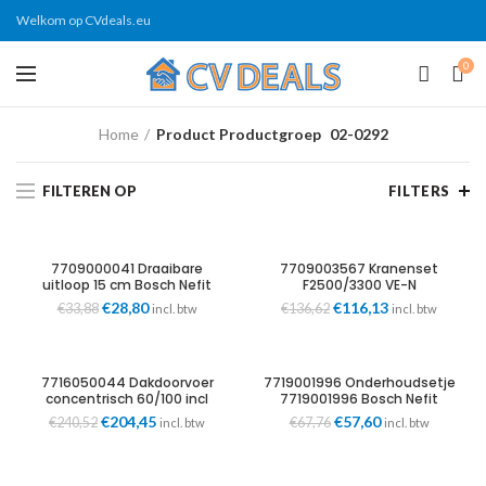
Welkom op CVdeals.eu
0
Home
Product Productgroep
02-0292
FILTEREN OP
FILTERS
7709000041 Draaibare
7709003567 Kranenset
uitloop 15 cm Bosch Nefit
F2500/3300 VE-N
7709003567 Bosch Nefit
Oorspronkelijke
€
28,80
Huidige
Oorspronkelijke
€
116,13
Huidige
€
33,88
€
136,62
incl. btw
incl. btw
prijs
prijs
prijs
prijs
was:
is:
was:
is:
€33,88.
€28,80.
€136,62.
€116,13.
7716050044 Dakdoorvoer
7719001996 Onderhoudsetje
concentrisch 60/100 incl
7719001996 Bosch Nefit
conc-adapter Bosch Nefit
Oorspronkelijke
€
204,45
Huidige
Oorspronkelijke
€
57,60
Huidige
€
240,52
€
67,76
incl. btw
incl. btw
prijs
prijs
prijs
prijs
was:
is:
was:
is:
€240,52.
€204,45.
€67,76.
€57,60.