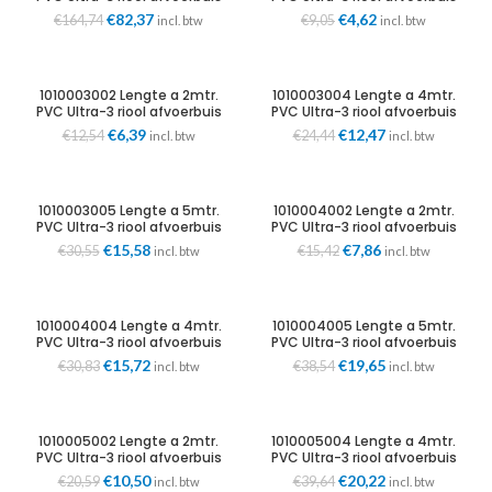
grijs 125mm SN8 KOMO Wavin
grijs 32mm wd=3mm KOMO
Oorspronkelijke
Huidige
Oorspronkelijke
Huidige
€
82,37
€
4,62
€
164,74
€
9,05
incl. btw
incl. btw
Wavin
prijs
prijs
prijs
prijs
was:
is:
was:
is:
€164,74.
€82,37.
€9,05.
€4,62.
1010003002 Lengte a 2mtr.
1010003004 Lengte a 4mtr.
PVC Ultra-3 riool afvoerbuis
PVC Ultra-3 riool afvoerbuis
grijs 32mm wd=3mm KOMO
grijs 32mm wd=3mm KOMO
Oorspronkelijke
Huidige
Oorspronkelijke
Huidige
€
6,39
€
12,47
€
12,54
€
24,44
incl. btw
incl. btw
Wavin
Wavin
prijs
prijs
prijs
prijs
was:
is:
was:
is:
€12,54.
€6,39.
€24,44.
€12,47.
1010003005 Lengte a 5mtr.
1010004002 Lengte a 2mtr.
PVC Ultra-3 riool afvoerbuis
PVC Ultra-3 riool afvoerbuis
grijs 32mm wd=3mm KOMO
grijs 40mm wd=3mm KOMO
Oorspronkelijke
Huidige
Oorspronkelijke
Huidige
€
15,58
€
7,86
€
30,55
€
15,42
incl. btw
incl. btw
Wavin
Wavin
prijs
prijs
prijs
prijs
was:
is:
was:
is:
€30,55.
€15,58.
€15,42.
€7,86.
1010004004 Lengte a 4mtr.
1010004005 Lengte a 5mtr.
PVC Ultra-3 riool afvoerbuis
PVC Ultra-3 riool afvoerbuis
grijs 40mm wd=3mm KOMO
grijs 40mm wd=3mm KOMO
Oorspronkelijke
Huidige
Oorspronkelijke
Huidige
€
15,72
€
19,65
€
30,83
€
38,54
incl. btw
incl. btw
Wavin
Wavin
prijs
prijs
prijs
prijs
was:
is:
was:
is:
€30,83.
€15,72.
€38,54.
€19,65.
1010005002 Lengte a 2mtr.
1010005004 Lengte a 4mtr.
PVC Ultra-3 riool afvoerbuis
PVC Ultra-3 riool afvoerbuis
grijs 50mm wd=3mm KOMO
grijs 50mm wd=3mm KOMO
Oorspronkelijke
Huidige
Oorspronkelijke
Huidige
€
10,50
€
20,22
€
20,59
€
39,64
incl. btw
incl. btw
Wavin
Wavin