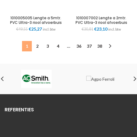
prijs
prijs
prijs
prijs
was:
is:
was:
is:
€20,59.
€10,50.
€39,64.
€20,22.
1010005005 Lengte a 5mtr.
1010007002 Lengte a 2mtr.
PVC Ultra-3 riool afvoerbuis
PVC Ultra-3 riool afvoerbuis
grijs 50mm wd=3mm KOMO
grijs 75mm wd=3mm KOMO
Oorspronkelijke
Huidige
Oorspronkelijke
Huidige
€
25,27
€
23,10
€
49,55
€
30,81
incl. btw
incl. btw
Wavin
Wavin
prijs
prijs
prijs
prijs
was:
is:
was:
is:
€49,55.
€25,27.
€30,81.
€23,10.
1
2
3
4
…
36
37
38
REFERENTIES