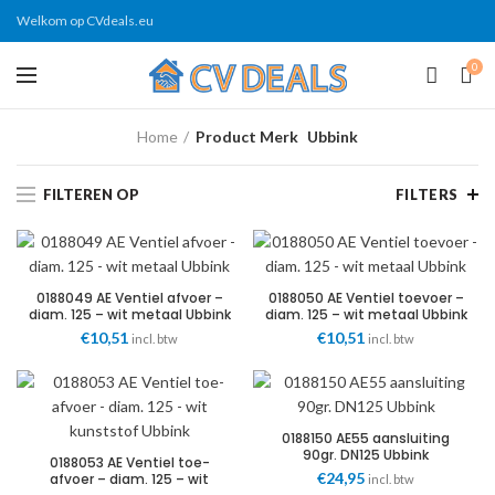
Welkom op CVdeals.eu
0
Home
Product Merk
Ubbink
FILTEREN OP
FILTERS
0188049 AE Ventiel afvoer –
0188050 AE Ventiel toevoer –
diam. 125 – wit metaal Ubbink
diam. 125 – wit metaal Ubbink
€
10,51
€
10,51
incl. btw
incl. btw
0188150 AE55 aansluiting
90gr. DN125 Ubbink
0188053 AE Ventiel toe-
€
24,95
afvoer – diam. 125 – wit
incl. btw