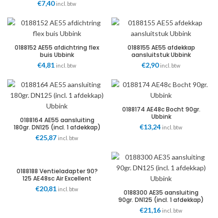
kunststof Ubbink
€
7,40
incl. btw
0188152 AE55 afdichtring flex
0188155 AE55 afdekkap
buis Ubbink
aansluitstuk Ubbink
€
4,81
€
2,90
incl. btw
incl. btw
0188174 AE48c Bocht 90gr.
Ubbink
0188164 AE55 aansluiting
€
13,24
180gr. DN125 (incl. 1 afdekkap)
incl. btw
Ubbink
€
25,87
incl. btw
0188188 Ventieladapter 90?
125 AE48sc Air Excellent
Ubbink
€
20,81
incl. btw
0188300 AE35 aansluiting
90gr. DN125 (incl. 1 afdekkap)
Ubbink
€
21,16
incl. btw