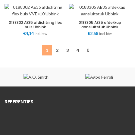
0188302 AE35 afdichtring flex
0188305 AE35 afdekkap
buis Ubbink
aansluitstuk Ubbink
€
4,14
€
2,58
incl. btw
incl. btw
1
2
3
4
REFERENTIES