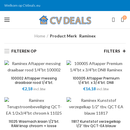
Welkom op CVdeals.eu
0
Home
Product Merk
Raminex
FILTEREN OP
FILTERS
100002 Aftapper messing
100005 Aftapper Premium
draaibaar rood 1/4″bt.
1/4″bt. x 3/4″bt. DN8
€
2,18
€
16,18
incl. btw
incl. btw
11025 Wasmach.kraan 1/2″bt.
11817 Kunststof verzegelkap
RAM knop chroom + losse
1/2″ tbv QCT-EA blauw