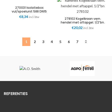
270031 Isolatiebox
vul/spoelunit 588 DN15
€
8,34
incl. btw
278102 Kogelkraan vern.
hendel met aftapgel. 1/2″bn.
€
20,02
incl. btw
1
2
3
4
5
6
7
REFERENTIES