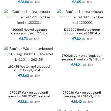
keerklep (EA)
€
28,80
€
2,05
incl. btw
incl. btw
1200001 Hoekstopkraan
1200002 Hoekstopkraan
chroom + rozet 1/2″bt. x
chroom + rozet 3/8″bt. x
10mm knel k
10mm knel
€
8,73
€
7,82
incl. btw
incl. btw
270026 Vul- en aftapkraan
messing 1″ wartel x 3/4 BU x 1″
BI
€
24,21
incl. btw
262458 Watermeterbeugel
Qn1,5 laag 3/4″bt. +
3/4″wartel L=110mm
€
73,60
incl. btw
270027 Vul- en spoelunit
270030 Vul- en spoelunit
messing 588 22x22mm knel
messing 588 3/4×3/4″ BU
€
33,81
€
35,42
incl. btw
incl. btw