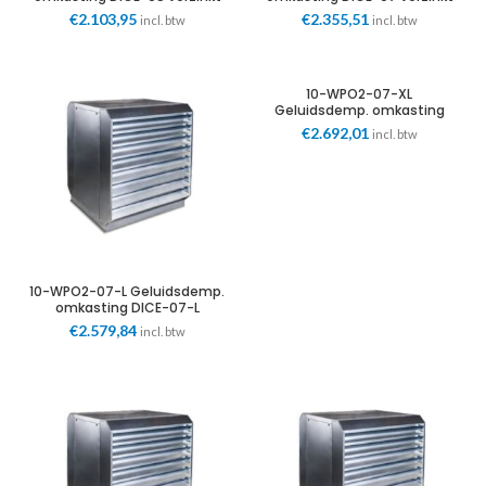
B120xH106xD125cm Merford
B120xH142xD125cm Merford
€
2.103,95
€
2.355,51
incl. btw
incl. btw
10-WPO2-07-XL
Geluidsdemp. omkasting
DICE-07-XL verzinkt
€
2.692,01
incl. btw
B160xH142xD150cm Merford
10-WPO2-07-L Geluidsdemp.
omkasting DICE-07-L
verzinkt B140xH142xD140cm
€
2.579,84
incl. btw
Merford