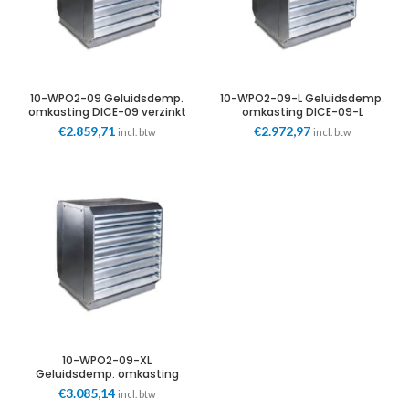
10-WPO2-09 Geluidsdemp.
10-WPO2-09-L Geluidsdemp.
omkasting DICE-09 verzinkt
omkasting DICE-09-L
B120xH174xD125cm Merford
verzinkt B140xH174xD140cm
€
2.859,71
€
2.972,97
incl. btw
incl. btw
Merford
10-WPO2-09-XL
Geluidsdemp. omkasting
DICE-09-XL verzinkt
€
3.085,14
incl. btw
B160xH174xD150cm Merford