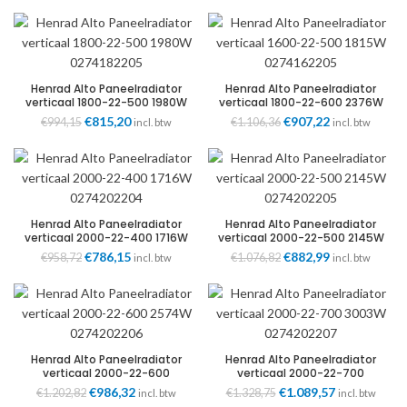
prijs
prijs
prijs
prijs
was:
is:
was:
is:
€931,18.
€763,57.
€885,88.
€726,42.
Henrad Alto Paneelradiator
Henrad Alto Paneelradiator
verticaal 1800-22-500 1980W
verticaal 1800-22-600 2376W
0274182205
0274182206
Oorspronkelijke
€
815,20
Huidige
Oorspronkelijke
€
907,22
Huidige
€
994,15
€
1.106,36
incl. btw
incl. btw
prijs
prijs
prijs
prijs
was:
is:
was:
is:
€994,15.
€815,20.
€1.106,36.
€907,22.
Henrad Alto Paneelradiator
Henrad Alto Paneelradiator
verticaal 2000-22-400 1716W
verticaal 2000-22-500 2145W
0274202204
0274202205
Oorspronkelijke
€
786,15
Huidige
Oorspronkelijke
€
882,99
Huidige
€
958,72
€
1.076,82
incl. btw
incl. btw
prijs
prijs
prijs
prijs
was:
is:
was:
is:
€958,72.
€786,15.
€1.076,82.
€882,99.
Henrad Alto Paneelradiator
Henrad Alto Paneelradiator
verticaal 2000-22-600
verticaal 2000-22-700
2574W 0274202206
3003W 0274202207
Oorspronkelijke
€
986,32
Huidige
Oorspronkelijke
€
1.089,57
Huidige
€
1.202,82
€
1.328,75
incl. btw
incl. btw