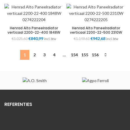
prijs
prijs
prijs
prijs
was:
is:
was:
is:
€1.202,82.
€986,32.
€1.328,75.
€1.089,57.
Henrad Alto Paneelradiator
Henrad Alto Paneelradiator
verticaal 2200-22-400 1848W
verticaal 2200-22-500 2310W
0274222204
0274222205
Oorspronkelijke
€
840,99
Huidige
Oorspronkelijke
€
942,68
Huidige
€
1.025,60
€
1.149,61
incl. btw
incl. btw
prijs
prijs
prijs
prijs
was:
is:
was:
is:
€1.025,60.
€840,99.
€1.149,61.
€942,68.
1
2
3
4
…
154
155
156
REFERENTIES