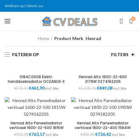
Welkom op CVdeals.eu
0
Home
Product Merk
Henrad
FILTEREN OP
FILTERS
0184C0008 Elektr.
Henrad Alto 1600-22-600
handdoekradiator OCEANUS-E
2178W 0274162206
snoer incl. stekker
Oorspronkelijke
€
461,90
Huidige
Oorspronkelijke
€
849,08
Huidige
€
543,41
€
1.035,46
incl. btw
incl. btw
585x1763mm 1000W wit
prijs
prijs
prijs
prijs
RAL9016 Henrad
was:
is:
was:
is:
€543,41.
€461,90.
€1.035,46.
€849,08.
Henrad Alto Paneelradiator
Henrad Alto Paneelradiator
verticaal 1600-22-500 1815W
verticaal 1800-22-400 1584W
0274162205
0274182204
Oorspronkelijke
€
763,57
Huidige
Oorspronkelijke
€
726,42
Huidige
€
931,18
€
885,88
incl. btw
incl. btw