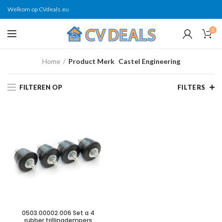
Welkom op CVdeals.eu
0
Home
Product Merk
Castel Engineering
FILTEREN OP
FILTERS
0503.00002.006 Set a 4
rubber trillingdempers