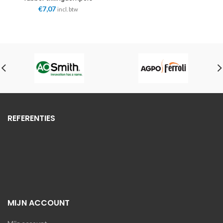
BVDCO conische 2x M8 bt.
€
7,07
incl. btw
Castel Engineering
REFERENTIES
MIJN ACCOUNT