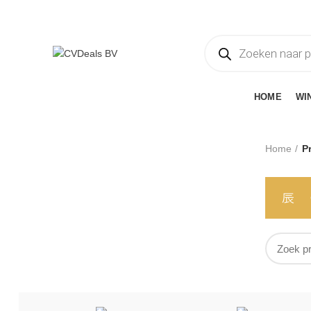
Welkom bij CVDeals B.V.
Producten
zoeken
CATEGORIEËN
HOME
WI
Home
P