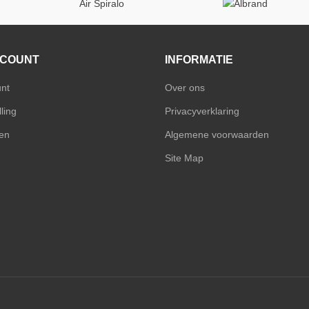
Air Spiralo
CCOUNT
INFORMATIE
unt
Over ons
ling
Privacyverklaring
en
Algemene voorwaarden
Site Map