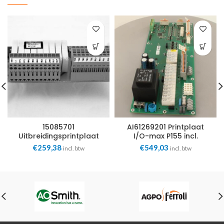
15085701
AI61269201 Printplaat
Uitbreidingsprintplaat
I/O-max P155 incl.
tbv. LUX 2.1 Alpha Innotec
ModBus Connectie Alpha
€
259,38
€
549,03
incl. btw
incl. btw
Innotec