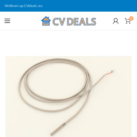
Welkom op CVdeals.eu
0