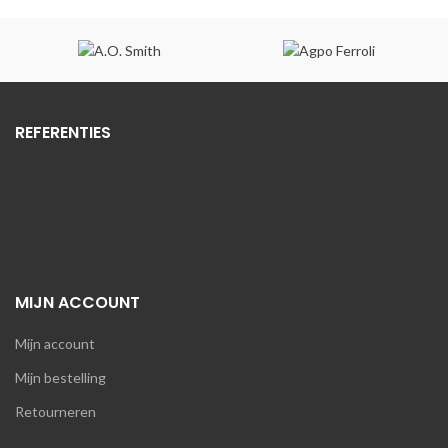
was:
is:
€1.202,82.
€986,32.
REFERENTIES
MIJN ACCOUNT
Mijn account
Mijn bestelling
Retourneren