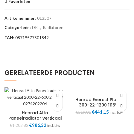
Favorieten
Artikelnummer:
013507
Categorieën:
DRL
,
Radiatoren
EAN:
08719577501842
GERELATEERDE PRODUCTEN
Henrad Everest Plan 8
300-22-1200 1115W
0652032212
Oorspronkelijke
€
441,15
Huidige
Henrad Alto
€
519,01
incl. btw
prijs
prijs
Paneelradiator verticaal
2000-22-600 2574W
was:
is:
Oorspronkelijke
€
986,32
Huidige
€
1.202,82
incl. btw
0274202206
€519,01.
€441,15.
prijs
prijs