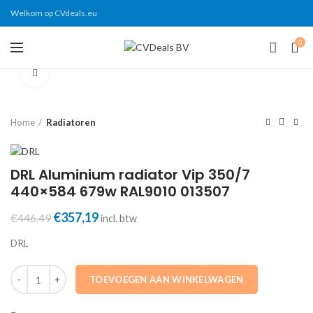
Welkom op CVdeals.eu
0
Click to enlarge
Home
Radiatoren
DRL Aluminium radiator Vip 350/7
440×584 679w RAL9010 013507
Oorspronkelijke
€
357,19
Huidige
€
446,49
incl. btw
prijs
prijs
DRL
was:
is:
€446,49.
€357,19.
DRL Aluminium radiator Vip 350/7 440x584 679w RAL9010 013507 aa
TOEVOEGEN AAN WINKELWAGEN