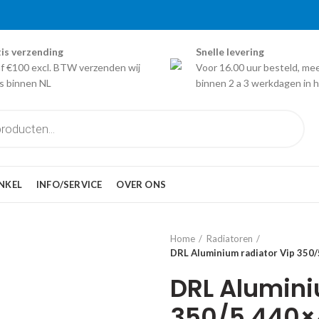
is verzending
Snelle levering
f €100 excl. BTW verzenden wij
Voor 16.00 uur besteld, me
is binnen NL
binnen 2 a 3 werkdagen in h
NKEL
INFO/SERVICE
OVER ONS
Home
Radiatoren
DRL Aluminium radiator Vip 350
DRL Alumini
350/5 440×