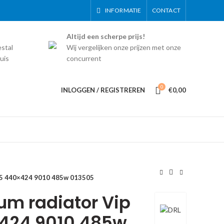
INFORMATIE
CONTACT
Altijd een scherpe prijs!
estal
Wij vergelijken onze prijzen met onze
uis
concurrent
0
INLOGGEN / REGISTREREN
€
0,00
/5 440×424 9010 485w 013505
um radiator Vip
424 9010 485w