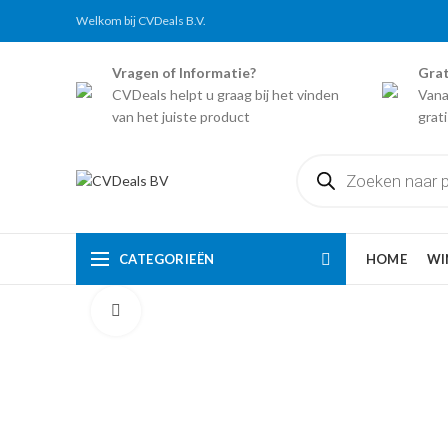
Welkom bij CVDeals B.V.
Vragen of Informatie?
Grat
CVDeals helpt u graag bij het vinden
Vana
van het juiste product
grat
Producten
zoeken
CATEGORIEËN
HOME
WI
Click to enlarge