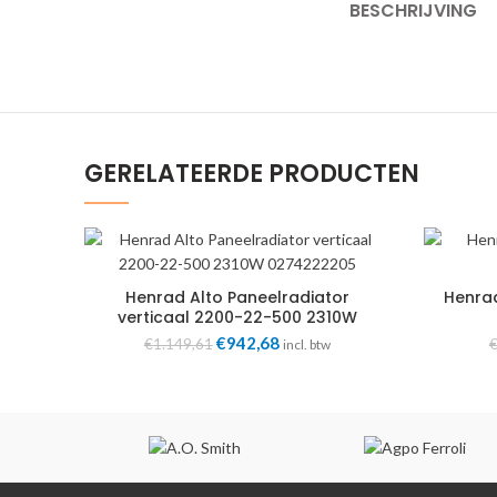
BESCHRIJVING
GERELATEERDE PRODUCTEN
Henrad Alto Paneelradiator
Henrad
verticaal 2200-22-500 2310W
0274222205
Oorspronkelijke
€
942,68
Huidige
€
1.149,61
incl. btw
prijs
prijs
was:
is:
€1.149,61.
€942,68.