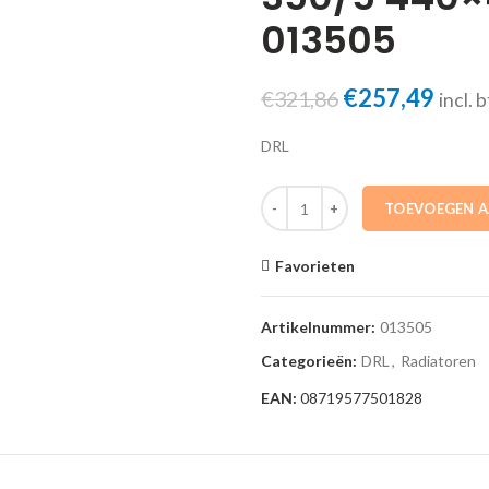
013505
Oorspronkeli
€
257,49
Huid
€
321,86
incl. 
prijs
prijs
DRL
was:
is:
€321,86.
€257
DRL Aluminium radiator Vip 350
TOEVOEGEN 
Favorieten
Artikelnummer:
013505
Categorieën:
DRL
,
Radiatoren
EAN:
08719577501828