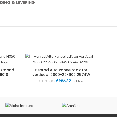
DING & LEVERING
 staand
Henrad Alto Paneelradiator
L9010
verticaal 2000-22-600 2574W
Jaga
0274202206
Oorspronkelijke
€
986,32
Huidige
€
1.202,82
incl. btw
prijs
prijs
was:
is:
€1.202,82.
€986,32.