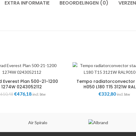
EXTRA INFORMATIE
BEOORDELINGEN (0)
VERZEN
 Everest Plan 500-21-1200
Tempo radiatorconvector
1274W 0243052112
H050 L180 T15 3121W RA
TEMF.05018015.101/AS 
Oorspronkelijke
€
476,18
Huidige
€
332,80
€
610,48
incl. btw
incl. btw
prijs
prijs
was:
is:
€610,48.
€476,18.
Air Spiralo