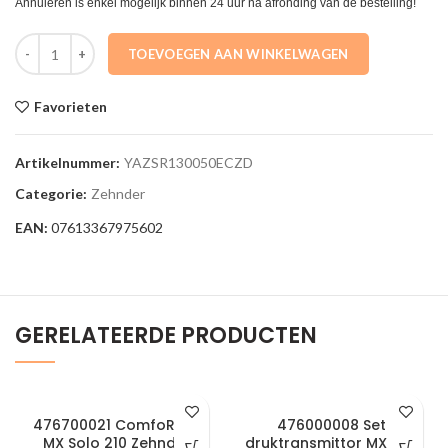
Annuleren is enkel mogelijk binnen 24 uur na afronding van de bestelling!
YAZSR130050ECZD Elektr. badkamerradiator 1432x478mm 400W IHC 
TOEVOEGEN AAN WINKELWAGEN
Favorieten
Artikelnummer:
YAZSR130050ECZD
Categorie:
Zehnder
EAN:
07613367975602
GERELATEERDE PRODUCTEN
476700021 ComfoRoof
476000008 Set
MX Solo 210 Zehnder
druktransmittor MX 110-