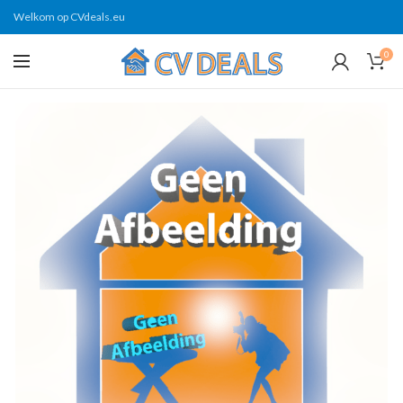
Welkom op CVdeals.eu
0