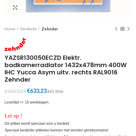
Click to enlarge
Home
Ventilatie
Zehnder
YAZSR130050ECZD Elektr.
badkamerradiator 1432x478mm 400W
IHC Yucca Asym uitv. rechts RAL9016
Zehnder
Oorspronkelijke
Huidige
€
633,23
€
1.073,27
incl. btw
prijs
prijs
was:
is:
Levertijd +/- 15 werkdagen.
€1.073,27.
€633,23.
Let op !
Dit artikel wordt speciaal voor u besteld.
Speciaal bestelde artikelen kunnen niet worden geretourneerd.