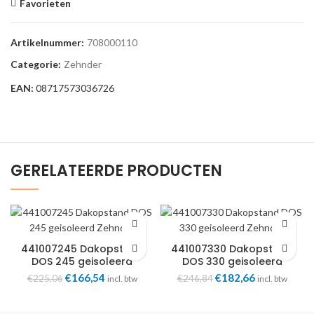
Favorieten
Artikelnummer:
708000110
Categorie:
Zehnder
EAN:
08717573036726
GERELATEERDE PRODUCTEN
441007245 Dakopstand
441007330 Dakopstand
DOS 245 geisoleerd
DOS 330 geisoleerd
Zehnder
Zehnder
Oorspronkelijke
€
166,54
Huidige
Oorspronkelijke
€
182,66
Huidige
€
225,06
€
246,84
incl. btw
incl. btw
prijs
prijs
prijs
prijs
was:
is:
was:
is: