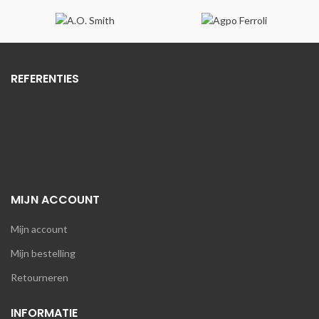
€225,06.
€166,54.
€246,84.
€182,66.
REFERENTIES
MIJN ACCOUNT
Mijn account
Mijn bestelling
Retourneren
INFORMATIE