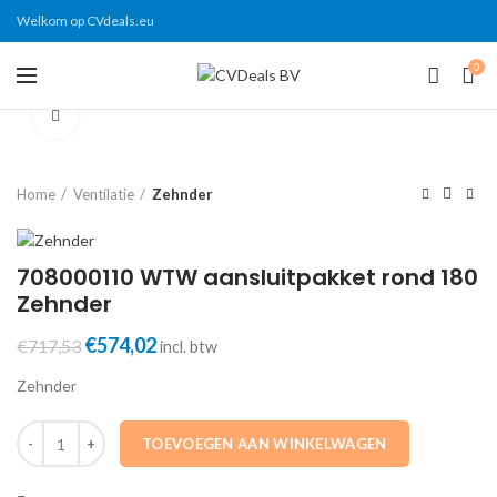
Welkom op CVdeals.eu
0
Click to enlarge
Home
Ventilatie
Zehnder
708000110 WTW aansluitpakket rond 180
Zehnder
Oorspronkelijke
€
574,02
Huidige
€
717,53
incl. btw
prijs
prijs
Zehnder
was:
is:
€717,53.
€574,02.
708000110 WTW aansluitpakket rond 180 Zehnder aantal
TOEVOEGEN AAN WINKELWAGEN