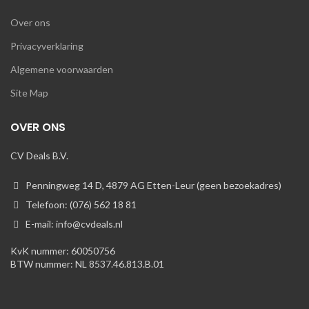
Over ons
Privacyverklaring
Algemene voorwaarden
Site Map
OVER ONS
CV Deals B.V.
Penningweg 14 D, 4879 AG Etten-Leur (geen bezoekadres)
Telefoon: (076) 562 18 81
E-mail: info@cvdeals.nl
KvK nummer: 60050756
BTW nummer: NL 8537.46.813.B.01