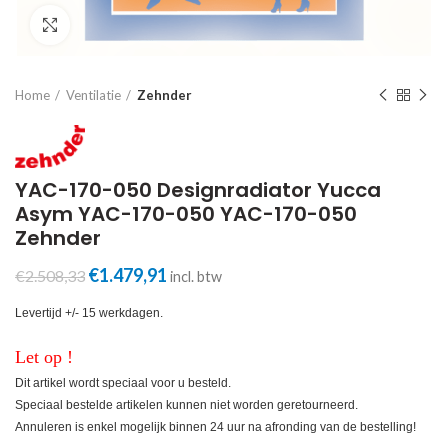
Click to enlarge
Home
Ventilatie
Zehnder
YAC-170-050 Designradiator Yucca
Asym YAC-170-050 YAC-170-050
Zehnder
Oorspronkelijke
Huidige
€
1.479,91
€
2.508,33
incl. btw
prijs
prijs
was:
is:
Levertijd +/- 15 werkdagen.
€2.508,33.
€1.479,91.
Let op !
Dit artikel wordt speciaal voor u besteld.
Speciaal bestelde artikelen kunnen niet worden geretourneerd.
Annuleren is enkel mogelijk binnen 24 uur na afronding van de bestelling!