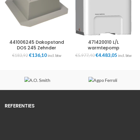
441006245 Dakopstand
471420010 L/L
DOS 245 Zehnder
warmtepomp
ComfoClime 24 excl.
Oorspronkelijke
Huidige
Oorspronkelijke
Huidige
€
136,10
€
4.483,05
€
183,92
€
5.977,40
incl. btw
incl. btw
adapterset Zehnder
prijs
prijs
prijs
prijs
was:
is:
was:
is:
€183,92.
€136,10.
€5.977,40.
€4.483,05.
REFERENTIES