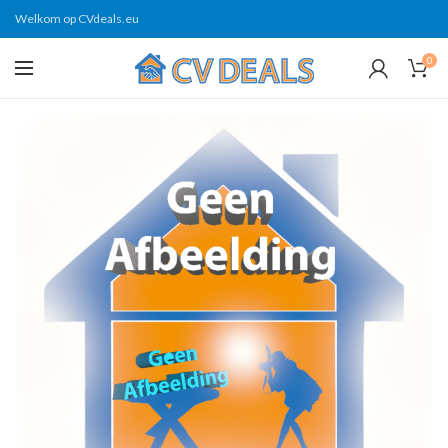
Welkom op CVdeals.eu
0