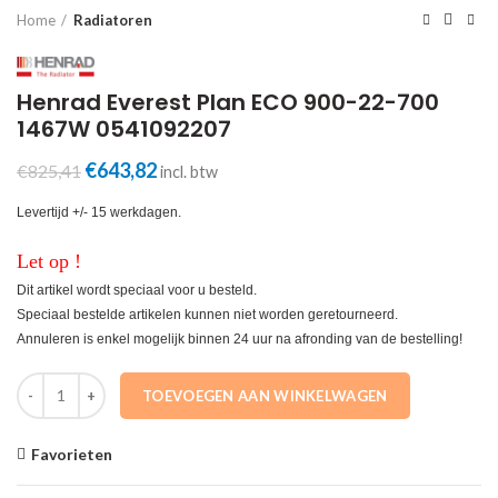
Home
Radiatoren
Henrad Everest Plan ECO 900-22-700
1467W 0541092207
Oorspronkelijke
Huidige
€
643,82
€
825,41
incl. btw
prijs
prijs
was:
is:
Levertijd +/- 15 werkdagen.
€825,41.
€643,82.
Let op !
Dit artikel wordt speciaal voor u besteld.
Speciaal bestelde artikelen kunnen niet worden geretourneerd.
Annuleren is enkel mogelijk binnen 24 uur na afronding van de bestelling!
Henrad Everest Plan ECO 900-22-700 1467W 0541092207 aantal
TOEVOEGEN AAN WINKELWAGEN
Favorieten