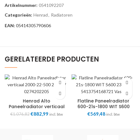
Artikelnummer:
0541092207
Categorieën:
Henrad
,
Radiatoren
EAN:
05414305790606
GERELATEERDE PRODUCTEN
Henrad Alto
Flatline Paneelradiator
Paneelradiator verticaal
600-21s-1800 WIT S600
2000-22-500 2145W
2304W 5413754168721
Oorspronkelijke
Huidige
€
882,99
€
569,48
€
1.076,82
incl. btw
incl. btw
0274202205
Vasco
prijs
prijs
was:
is:
€1.076,82.
€882,99.