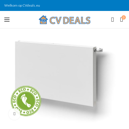
Welkom op CVdeals.eu
0
Click to enlarge