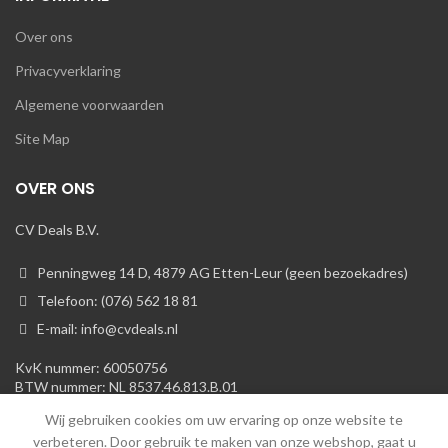
Over ons
Privacyverklaring
Algemene voorwaarden
Site Map
OVER ONS
CV Deals B.V.
Penningweg 14 D, 4879 AG Etten-Leur (geen bezoekadres)
Telefoon: (076) 562 18 81
E-mail: info@cvdeals.nl
KvK nummer: 60050756
BTW nummer: NL 8537.46.813.B.01
Wij gebruiken cookies om uw ervaring op onze website te
verbeteren. Door gebruik te maken van onze webshop, gaat u