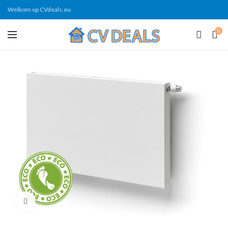
Welkom op CVdeals.eu
0
Click to enlarge