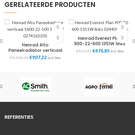
GERELATEERDE PRODUCTEN
Henrad Everest Plan
900-22-600 1351W links
Henrad Alto
0244092206
Paneelradiator verticaal
Oorspronkelijke
Huidige
€
476,85
€
611,35
incl. btw
1800-22-600 2376W
prijs
prijs
Oorspronkelijke
Huidige
€
907,22
€
1.106,36
incl. btw
0274182206
was:
is:
prijs
prijs
€611,35.
€476,85.
was:
is:
€1.106,36.
€907,22.
REFERENTIES