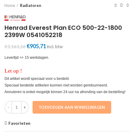
Home
Radiatoren
Henrad Everest Plan ECO 500-22-1800
2399W 0541052218
Oorspronkelijke
Huidige
€
905,71
€
1.161,16
incl. btw
prijs
prijs
was:
is:
Levertijd +/- 15 werkdagen.
€1.161,16.
€905,71.
Let op !
Dit artikel wordt speciaal voor u besteld.
Speciaal bestelde artikelen kunnen niet worden geretourneerd.
Annuleren is enkel mogelijk binnen 24 uur na afronding van de bestelling!
Henrad Everest Plan ECO 500-22-1800 2399W 0541052218 aantal
TOEVOEGEN AAN WINKELWAGEN
Favorieten