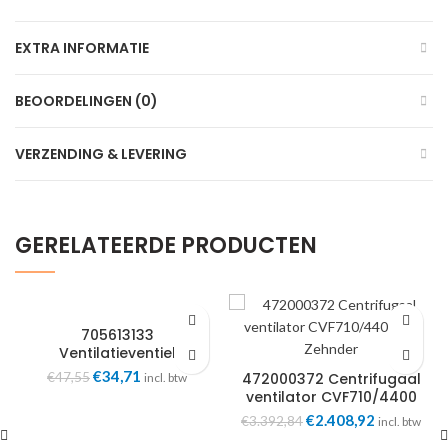
EXTRA INFORMATIE
BEOORDELINGEN (0)
VERZENDING & LEVERING
GERELATEERDE PRODUCTEN
705613133
Ventilatieventiel
luchtafvoer ComfoValve
Oorspronkelijke
Huidige
€
34,71
€
47,55
472000372 Centrifugaal
incl. btw
Luna E Zwart Zehnder
prijs
prijs
ventilator CVF710/4400
was:
is:
full Zehnder
Oorspronkelijke
Huidige
€
2.408,92
€
3.392,84
incl. btw
€47,55.
€34,71.
prijs
prijs