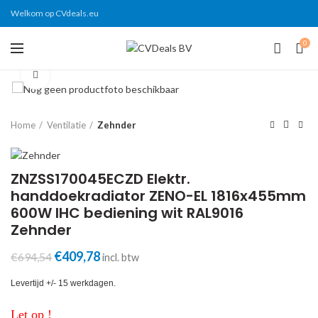
Welkom op CVdeals.eu
0
Click to enlarge
Home
Ventilatie
Zehnder
ZNZSS170045ECZD Elektr.
handdoekradiator ZENO-EL 1816x455mm
600W IHC bediening wit RAL9016
Zehnder
Oorspronkelijke
Huidige
€
409,78
€
694,54
incl. btw
prijs
prijs
was:
is:
Levertijd +/- 15 werkdagen.
€694,54.
€409,78.
Let op !