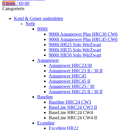
0
items
/
€
0,00
Categorieën
Ketel & Geiser onderdelen
Nefit
9000i
9000i Aquapower Plus HRC30 CW6
9000i Aquapower Plus HRC45 CW6
9000i HR25 Solo Wit/Zwart
9000i HR35 Solo Wit/Zwart
9000i HR50 Solo Wit/Zwart
Aquapower
Aquapower HRC23/30
Aquapower HRC23 II / 30 II
Aquapower HRC45
Aquapower HRC45 II
Aquapower HRC25 / 30
Aquapower HRC25 II / 30 II
Baseline
Baseline HRC24 CW3
BaseLine HRC24 CW3 II
BaseLine HRC24 CW4
BaseLine HRC24 CW4 II
Ecomline
Excellent HR22