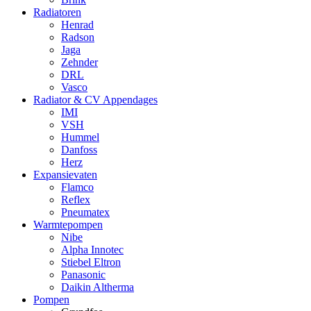
Radiatoren
Henrad
Radson
Jaga
Zehnder
DRL
Vasco
Radiator & CV Appendages
IMI
VSH
Hummel
Danfoss
Herz
Expansievaten
Flamco
Reflex
Pneumatex
Warmtepompen
Nibe
Alpha Innotec
Stiebel Eltron
Panasonic
Daikin Altherma
Pompen