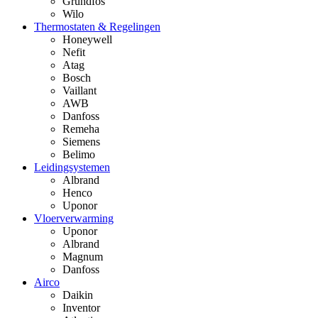
Grundfos
Wilo
Thermostaten & Regelingen
Honeywell
Nefit
Atag
Bosch
Vaillant
AWB
Danfoss
Remeha
Siemens
Belimo
Leidingsystemen
Albrand
Henco
Uponor
Vloerverwarming
Uponor
Albrand
Magnum
Danfoss
Airco
Daikin
Inventor