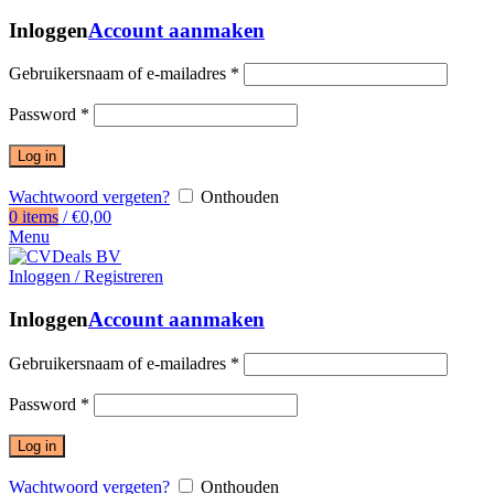
Inloggen
Account aanmaken
Gebruikersnaam of e-mailadres
*
Password
*
Log in
Wachtwoord vergeten?
Onthouden
0
items
/
€
0,00
Menu
Inloggen / Registreren
Inloggen
Account aanmaken
Gebruikersnaam of e-mailadres
*
Password
*
Log in
Wachtwoord vergeten?
Onthouden