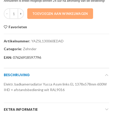
Annuleren is enkel mogelijk binnen 24 uur na afronding van de bestelling!
YAZSL130060EDAD Elektr. badkamerradiator Yucca Asym links EL 1
TOEVOEGEN AAN WINKELWAGEN
Favorieten
Artikelnummer:
YAZSL130060EDAD
Categorie:
Zehnder
EAN:
07626918597796
BESCHRIJVING
Elektr. badkamerradiator Yucca Asym links EL 1378x578mm 600W
IHD + afstandsbediening wit RAL9016
EXTRA INFORMATIE