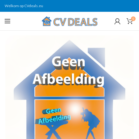
Welkom op CVdeals.eu
0