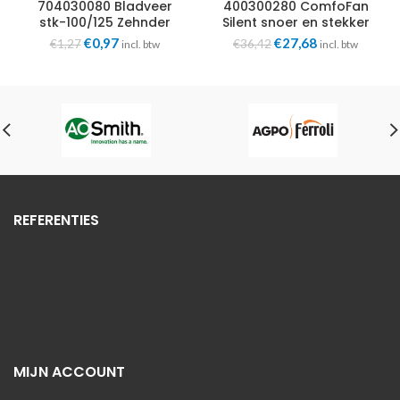
704030080 Bladveer
400300280 ComfoFan
stk-100/125 Zehnder
Silent snoer en stekker
Perilex Zehnder
Oorspronkelijke
Huidige
Oorspronkelijke
Huidige
€
0,97
€
27,68
€
1,27
€
36,42
incl. btw
incl. btw
prijs
prijs
prijs
prijs
was:
is:
was:
is:
€1,27.
€0,97.
€36,42.
€27,68.
REFERENTIES
MIJN ACCOUNT