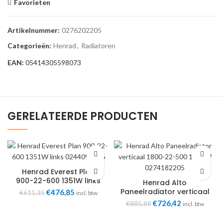
Favorieten
Artikelnummer:
0276202205
Categorieën:
Henrad
,
Radiatoren
EAN:
05414305598073
GERELATEERDE PRODUCTEN
Henrad Everest Plan
900-22-600 1351W links
Henrad Alto
0244092206
Paneelradiator verticaal
Oorspronkelijke
Huidige
€
476,85
€
611,35
incl. btw
1800-22-400 1584W
prijs
prijs
Oorspronkelijke
Huidige
€
726,42
€
885,88
incl. btw
0274182204
was:
is:
prijs
prijs
€611,35.
€476,85.
was:
is: