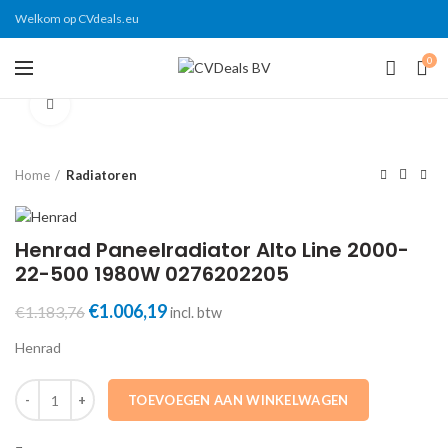
Welkom op CVdeals.eu
0
Click to enlarge
Home
Radiatoren
Henrad Paneelradiator Alto Line 2000-
22-500 1980W 0276202205
Oorspronkelijke
Huidige
€
1.006,19
€
1.183,76
incl. btw
prijs
prijs
Henrad
was:
is:
€1.183,76.
€1.006,19.
Henrad Paneelradiator Alto Line 2000-22-500 1980W 0276202205 aa
TOEVOEGEN AAN WINKELWAGEN