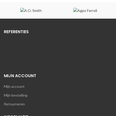
€885,88.
€726,42.
REFERENTIES
MIJN ACCOUNT
Mijn account
Mijn bestelling
Retourneren