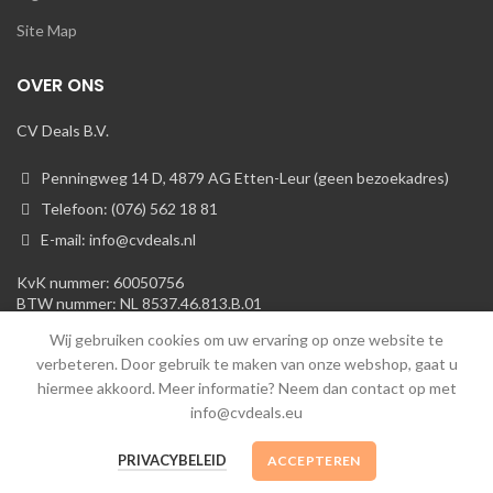
Site Map
OVER ONS
CV Deals B.V.
Penningweg 14 D, 4879 AG Etten-Leur (geen bezoekadres)
Telefoon: (076) 562 18 81
E-mail: info@cvdeals.nl
KvK nummer: 60050756
BTW nummer: NL 8537.46.813.B.01
Wij gebruiken cookies om uw ervaring op onze website te
verbeteren. Door gebruik te maken van onze webshop, gaat u
hiermee akkoord. Meer informatie? Neem dan contact op met
info@cvdeals.eu
Cvdeals B.V.
© 2013-heden. Alle rechten voorbehouden
PRIVACYBELEID
ACCEPTEREN
Over ons
|
Klantenservice
|
Algemene Voorwaarden