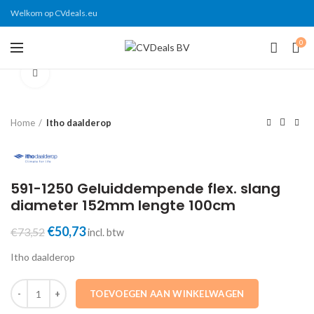
Welkom op CVdeals.eu
0
Click to enlarge
Home
Itho daalderop
591-1250 Geluiddempende flex. slang
diameter 152mm lengte 100cm
Oorspronkelijke
Huidige
€
50,73
€
73,52
incl. btw
prijs
prijs
Itho daalderop
was:
is:
€73,52.
€50,73.
591-1250 Geluiddempende flex. slang diameter 152mm lengte 100cm
TOEVOEGEN AAN WINKELWAGEN