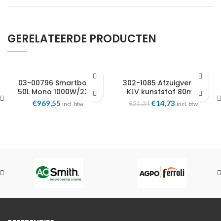
GERELATEERDE PRODUCTEN
03-00796 Smartboiler
302-1085 Afzuigventiel
50L Mono 1000W/230V
KLV kunststof 80mm
grijswit ral 9002
Oorspronkelijke
Huidige
€
969,55
€
14,73
€
21,34
incl. btw
incl. btw
prijs
prijs
was:
is:
€21,34.
€14,73.